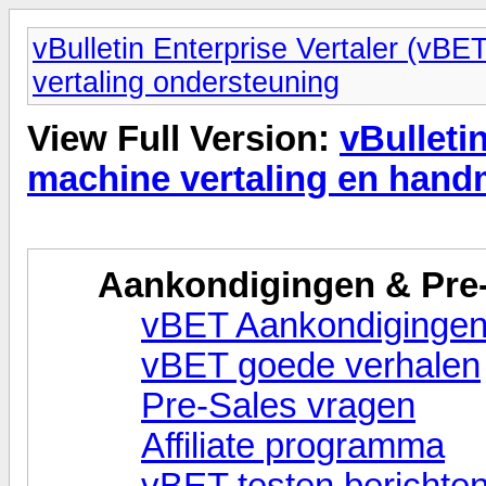
vBulletin Enterprise Vertaler (vBE
vertaling ondersteuning
View Full Version:
vBulleti
machine vertaling en hand
Aankondigingen & Pre
vBET Aankondiginge
vBET goede verhalen
Pre-Sales vragen
Affiliate programma
vBET testen berichte