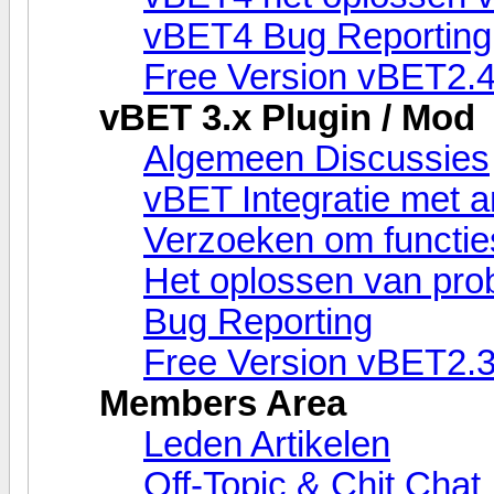
vBET4 Bug Reporting
Free Version vBET2.4
vBET 3.x Plugin / Mod
Algemeen Discussies
vBET Integratie met a
Verzoeken om functie
Het oplossen van pr
Bug Reporting
Free Version vBET2.3
Members Area
Leden Artikelen
Off-Topic & Chit Chat