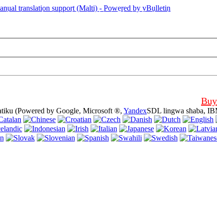
in il-paġna qed tuża cookies (cookies). Bl-użu din il-websajt mingħajr tidw
Buy
atiku (Powered by Google, Microsoft ®,
Yandex
SDL lingwa sħaba, IB