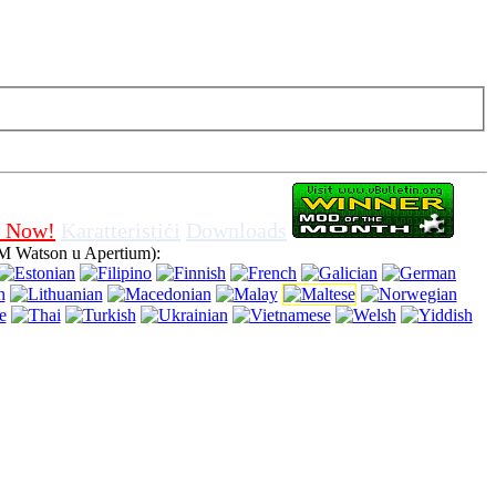
ir off cookies fil-browser, ifisser li inti taqbel għall-użu tiegħu.
 Now!
Karatteristiċi
Downloads
M Watson u Apertium):