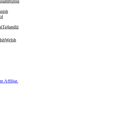
Russu
ol
Tajlandiż
Welsh
m Affiljat.