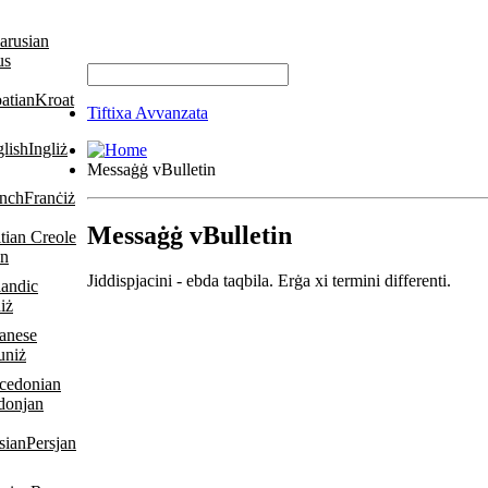
us
Kroat
Tiftixa Avvanzata
Ingliż
Messaġġ vBulletin
Franċiż
Messaġġ vBulletin
an
Jiddispjacini - ebda taqbila. Erġa xi termini differenti.
iż
uniż
donjan
Persjan