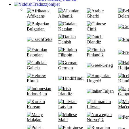
Traduzzjonijiet
Afrikaans
Albaniż
Għarbi
Belar
Bulgarian
Katalan
Ċiniż
Ċeka
Danish
Olandiż
Estonjan
Filippin
Finlandiż
Grieg
Galicia
German
Ħaitj
Ħindi
Ebrajk
Ungeriż
Iżland
Taljan
Indoneżjan
Irlandiż
Ġapp
Korean
Latvjan
Litwan
Maċe
Malajan
Malti
Norveġiż