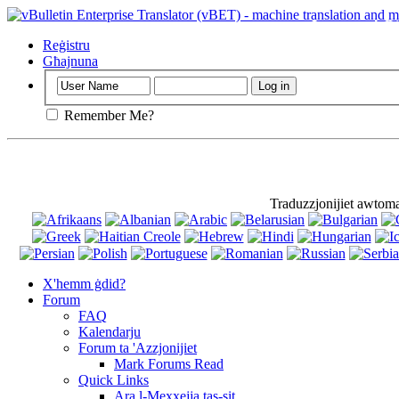
Importanti
: D
Reġistru
Għajnuna
Remember Me?
Traduzzjonijiet awtom
X'hemm ġdid?
Forum
FAQ
Kalendarju
Forum ta 'Azzjonijiet
Mark Forums Read
Quick Links
Ara l-Mexxejja tas-sit