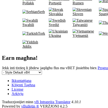
Pollakk
Portugiż
Rumen
Serb
Slovakka
Sloven
Spanj
Swaħili
Svediż
Tajwaniżi
Tork
Ukraina
Vjetnamiż
Jiddix
Earn magħna!
Jekk inti tixtieq li jibdew jaqilgħu flus ma vBET jissieħbu biex
Progra
Ikkuntattjana
Klijenti Tagħna
License
Arkivju
Traduzzjonijiet minn
vB Intrapriża Translator
4.10.1
Powered by
vBulletin ®
VERŻJONI 4.2.5