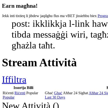
Earn magħna!
Jekk inti tixtieq li jibdew jaqilgħu flus ma vBET jissieħbu biex
Progra
post: ikklikkja l-link haw
tibda messaġġi wiri, tagħż
għażla taħt.
Stream Attività
Iffiltra
Issortja Billi
Riċenti
Riċenti
Popular
Ghaċ
Ghaċ
Aħħar 24 Sigħat
Aħħar 24 Si
Popular
Last 30 Days
New Attività (
)