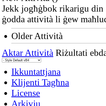
Jekk jogħġbok rikarigu din 
ġodda attività li ġew maħlu
Older Attività
Aktar Attività
Riżultati ebd
Ikkuntattjana
Klijenti Tagħna
License
Arkivju