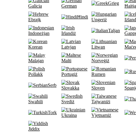
Grieg
Galicia
German
Ħaitj
Ħindi
Ebrajk
Ungeriż
Iżland
Taljan
Indoneżjan
Irlandiż
Ġapp
Korean
Latvjan
Litwan
Maċe
Malajan
Malti
Norveġiż
Pollakk
Portugiż
Rumen
Serb
Slovakka
Sloven
Spanj
Swaħili
Svediż
Tajwaniżi
Tork
Ukraina
Vjetnamiż
Jiddix