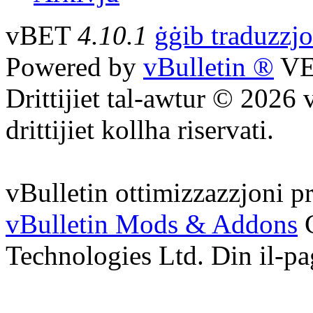
vBET
4.10.1
ġġib traduzzj
Powered by
vBulletin ®
VE
Drittijiet tal-awtur © 2026 
drittijiet kollha riservati.
vBulletin ottimizzazzjoni p
vBulletin Mods & Addons
C
Technologies Ltd. Din il-pa