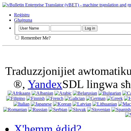
Importanti
: D
cookies fil-brow
Reġistru
Għajnuna
Remember Me?
Traduzzjonijiet awtomatik
®,
Yandex
SDL lingwa sħ
X'hemm ġdid?