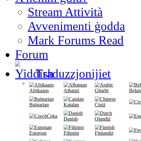
Stream Attività
Avvenimenti ġodda
Mark Forums Read
Forum
Traduzzjonijiet
Afrikaans
Albaniż
Għarbi
Belar
Bulgarian
Katalan
Ċiniż
Ċeka
Danish
Olandiż
Estonjan
Filippin
Finlandiż