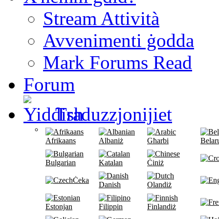
Stream Attività
Avvenimenti ġodda
Mark Forums Read
Forum
Traduzzjonijiet
Afrikaans
Albaniż
Għarbi
Belar
Bulgarian
Katalan
Ċiniż
Ċeka
Danish
Olandiż
Estonjan
Filippin
Finlandiż