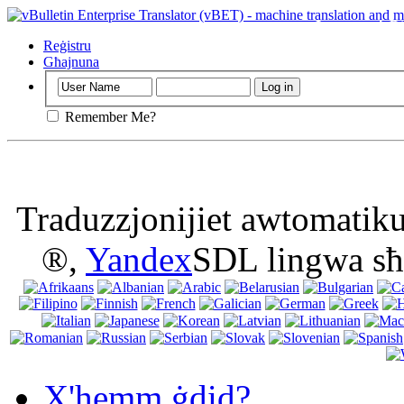
Importanti
: D
cookies fil-brow
Reġistru
Għajnuna
Remember Me?
Traduzzjonijiet awtomatik
®,
Yandex
SDL lingwa sħ
X'hemm ġdid?