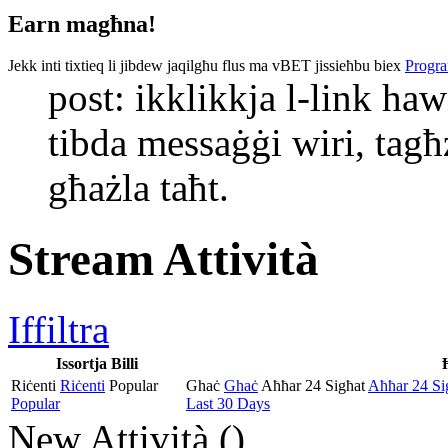
Earn magħna!
Jekk inti tixtieq li jibdew jaqilgħu flus ma vBET jissieħbu biex
Progra
post: ikklikkja l-link haw
tibda messaġġi wiri, tagħż
għażla taħt.
Stream Attività
Iffiltra
Issortja Billi
Riċenti
Riċenti
Popular
Ghaċ
Ghaċ
Aħħar 24 Sigħat
Aħħar 24 Si
Popular
Last 30 Days
New Attività (
)