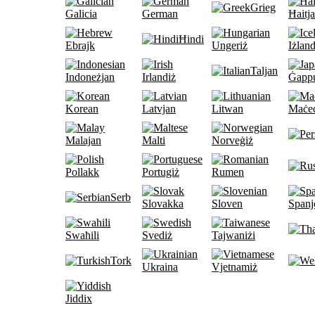
Grieg
Galicia
German
Ħaitj
Ħindi
Ebrajk
Ungeriż
Iżland
Taljan
Indoneżjan
Irlandiż
Ġapp
Korean
Latvjan
Litwan
Maċe
Malajan
Malti
Norveġiż
Pollakk
Portugiż
Rumen
Serb
Slovakka
Sloven
Spanj
Swaħili
Svediż
Tajwaniżi
Tork
Ukraina
Vjetnamiż
Jiddix