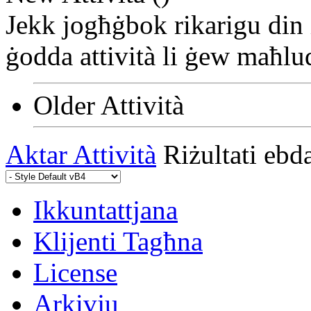
Jekk jogħġbok rikarigu din 
ġodda attività li ġew maħlu
Older Attività
Aktar Attività
Riżultati ebd
Ikkuntattjana
Klijenti Tagħna
License
Arkivju