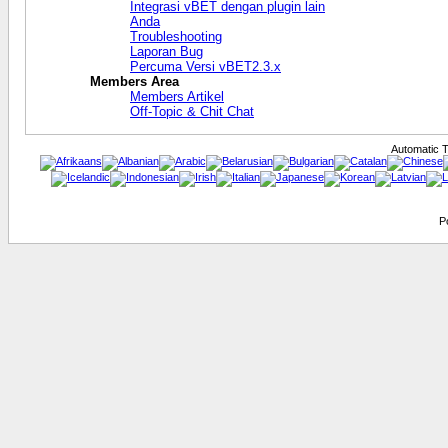
Integrasi vBET dengan plugin lain
Anda
Troubleshooting
Laporan Bug
Percuma Versi vBET2.3.x
Members Area
Members Artikel
Off-Topic & Chit Chat
Automatic T
P