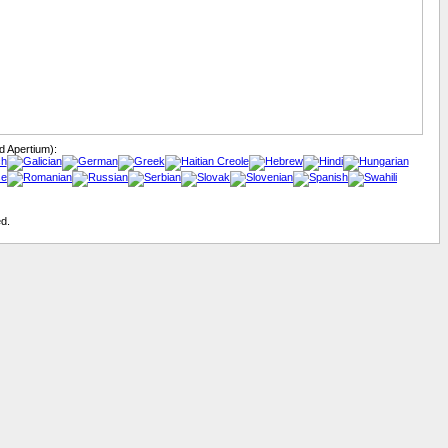
 Apertium):
d.