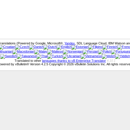
ranslations (Powered by Google, Microsoft®,
Yandex
, SDL Language Cloud, IBM Watson and
Translated to other
languages thanks to vB Enterprise Translator
4.10.1
owered by vBulletin® Version 4.2.5 Copyright © 2026 vBulletin Solutions Inc. All rights reserve