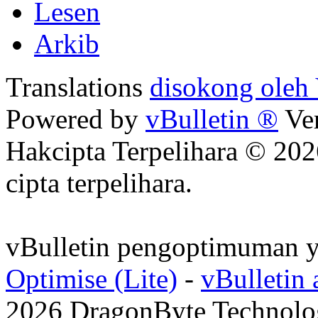
Lesen
Arkib
Translations
disokong oleh 
Powered by
vBulletin ®
Ver
Hakcipta Terpelihara © 202
cipta terpelihara.
vBulletin pengoptimuman y
Optimise (Lite)
-
vBulletin
2026 DragonByte Technolog