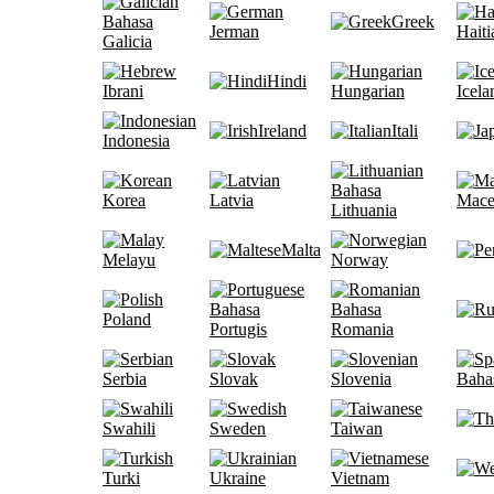
Bahasa
Greek
Jerman
Haiti
Galicia
Hindi
Ibrani
Hungarian
Icela
Ireland
Itali
Indonesia
Bahasa
Korea
Latvia
Mace
Lithuania
Malta
Melayu
Norway
Bahasa
Bahasa
Poland
Portugis
Romania
Serbia
Slovak
Slovenia
Baha
Swahili
Sweden
Taiwan
Turki
Ukraine
Vietnam