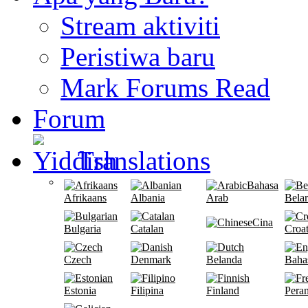
Stream aktiviti
Peristiwa baru
Mark Forums Read
Forum
Translations
Bahasa
Afrikaans
Albania
Arab
Bela
Cina
Bulgaria
Catalan
Croat
Czech
Denmark
Belanda
Bahas
Estonia
Filipina
Finland
Peran