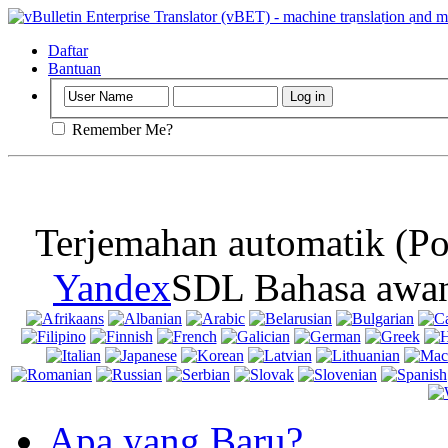
Penting
: Lama
mematikan cook
Daftar
Bantuan
Remember Me?
Terjemahan automatik (Po
Yandex
SDL Bahasa awan
Apa yang Baru?