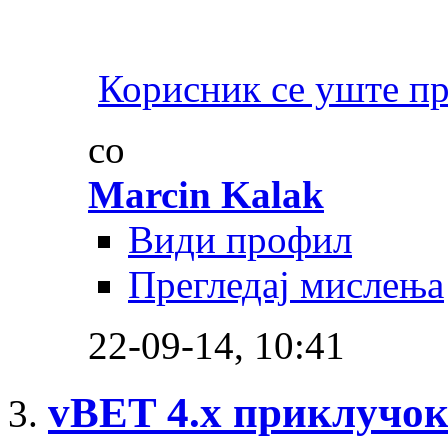
Корисник се уште п
со
Marcin Kalak
Види профил
Прегледај мислења
22-09-14,
10:41
vBET 4.x приклучок