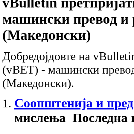
vBulletin претприја
машински превод и 
(Македонски)
Добредојдовте на vBulleti
(vBET) - машински прево
(Македонски).
Соопштенија и пред
мислења
Последна 