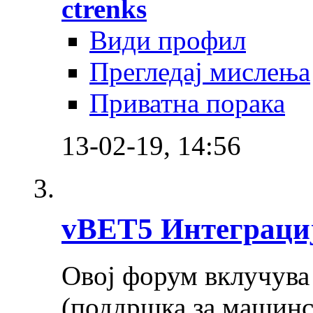
ctrenks
Види профил
Прегледај мислења
Приватна порака
13-02-19,
14:56
vBET5 Интеграциј
Овој форум вклучува 
(поддршка за машинс