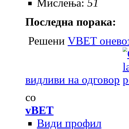
Мислења:
51
Последна порака:
Решени
VBET онево
видливи на одговор
со
vBET
Види профил