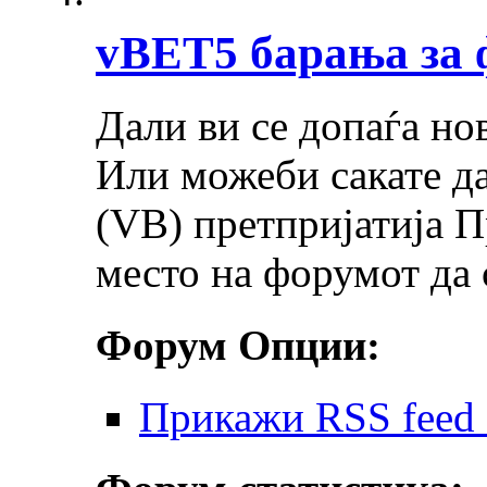
vBET5 барања за
Дали ви се допаѓа но
Или можеби сакате д
(VB) претпријатија П
место на форумот да 
Форум Опции:
Прикажи RSS feed 