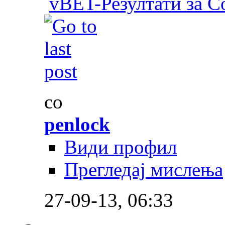
vBET-Резултати за C
со
penlock
Види профил
Прегледај мислења
27-09-13,
06:33