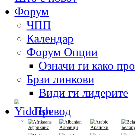
Форум
ЧПП
Календар
Форум Опции
Означи ги како пр
Брзи линкови
Види ги лидерите
Превод
Африканс
Албанци
Арапски
Белор