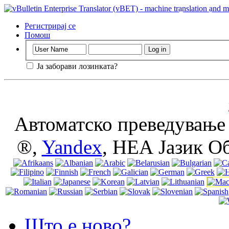
Важно
: Оваа 
без исклучува
Регистрирај се
користење.
Помош
Ја заборави лозинката?
Автоматско преведување 
®,
Yandex
, НЕА Јазик О
Што е ново?