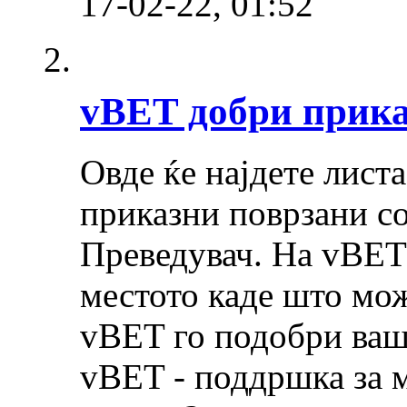
17-02-22,
01:52
vBET добри прик
Овде ќе најдете лист
приказни поврзани со
Преведувач. На vBET
местото каде што може
vBET го подобри ваш
vBET - поддршка за 