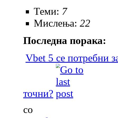
Теми:
7
Мислења:
22
Последна порака:
Vbet 5 се потребни за
точни?
со