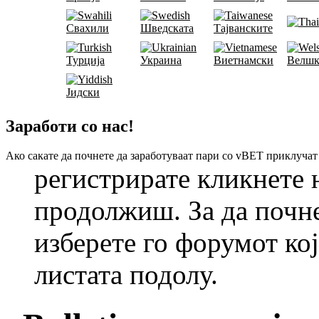
Свахили
Шведската
Тајванските
Турција
Украина
Виетнамски
Велшк
Јидски
Заработи со нас!
Ако сакате да почнете да заработуваат пари со vBET приклучат
регистрирате кликнете н
продолжиш. За да почне
изберете го форумот кој
листата подолу.