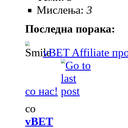
Мислења:
3
Последна порака:
vBET Affiliate пр
со нас!
со
vBET