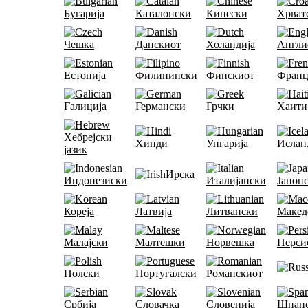
Бугарија
Каталонски
Кинески
Хрват
Чешка
Данскиот
Холандија
Англи
Естонија
Филипински
Финскиот
Франц
Галиција
Германски
Грчки
Хаити
Хебрејски
Хинди
Унгарија
Ислан
јазик
Ирска
Индонезиски
Италијански
Јапон
Кореја
Латвија
Литвански
Макед
Малајски
Малтешки
Норвешка
Перси
Полски
Португалски
Романскиот
Србија
Словачка
Словенија
Шпан