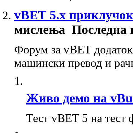
vBET 5.x приклучок
мислења
Последна 
Форум за vBET додаток 
машински превод и рачн
Живо демо на vBull
Тест vBET 5 на тест 