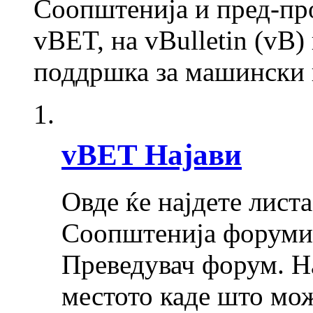
Соопштенија и пред-пр
vBET, на vBulletin (vB)
поддршка за машински 
vBET Најави
Овде ќе најдете лист
Соопштенија форуми 
Преведувач форум. 
местото каде што мож