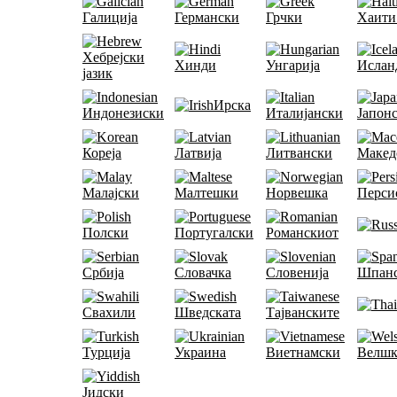
Галиција
Германски
Грчки
Хаити
Хебрејски
Хинди
Унгарија
Ислан
јазик
Ирска
Индонезиски
Италијански
Јапон
Кореја
Латвија
Литвански
Макед
Малајски
Малтешки
Норвешка
Перси
Полски
Португалски
Романскиот
Србија
Словачка
Словенија
Шпан
Свахили
Шведската
Тајванските
Турција
Украина
Виетнамски
Велшк
Јидски