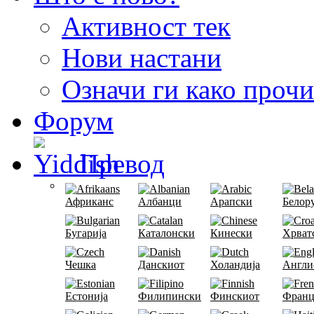
Активност тек
Нови настани
Означи ги како проч
Форум
Превод
Африканс
Албанци
Арапски
Белор
Бугарија
Каталонски
Кинески
Хрват
Чешка
Данскиот
Холандија
Англи
Естонија
Филипински
Финскиот
Франц