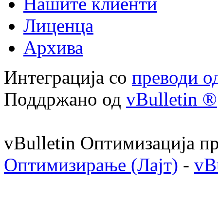
Нашите клиенти
Лиценца
Архива
Интеграција со
преводи о
Поддржано од
vBulletin ®
vBulletin Оптимизација п
Оптимизирање (Лајт)
-
vB