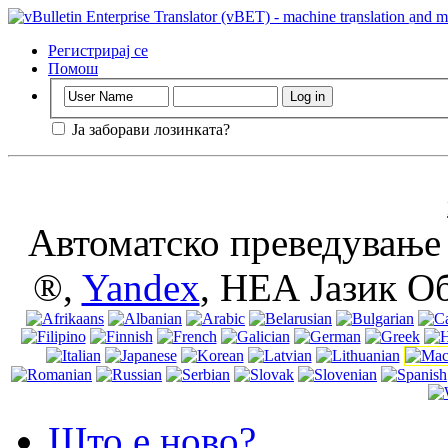
Важно
: Оваа 
без исклучува
Регистрирај се
користење.
Помош
Ја заборави лозинката?
Автоматско преведување 
®,
Yandex
, НЕА Јазик О
Што е ново?