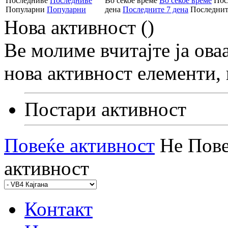
Последниве
Последниве
Во секое време
Во секое време
Пос
Популарни
Популарни
дена
Последните 7 дена
Последнит
Нова активност (
)
Ве молиме вчитајте ја оваа
нова активност елементи, 
Постари активност
Повеќе активност
Не Пове
активност
Контакт