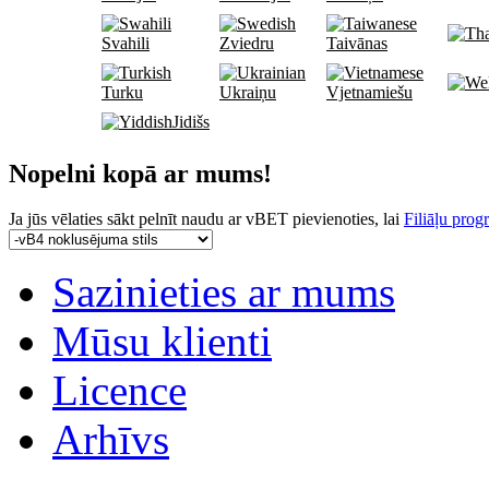
Svahili
Zviedru
Taivānas
Turku
Ukraiņu
Vjetnamiešu
Jidišs
Nopelni kopā ar mums!
Ja jūs vēlaties sākt pelnīt naudu ar vBET pievienoties, lai
Filiāļu pro
Sazinieties ar mums
Mūsu klienti
Licence
Arhīvs