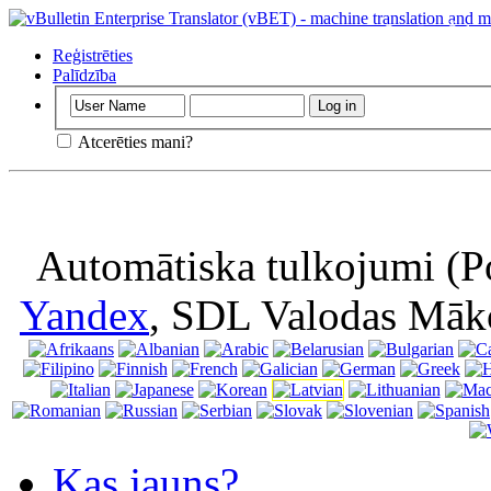
Svarīgs
: Šī la
nozīmē, ka jūs p
Reģistrēties
Palīdzība
Atcerēties mani?
Automātiska tulkojumi (P
Yandex
, SDL Valodas Māk
Kas jauns?