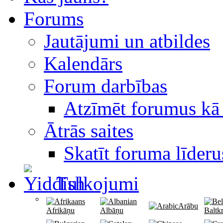
Forums
Jautājumi un atbildes
Kalendārs
Forum darbības
Atzīmēt forumus kā 
Ātrās saites
Skatīt foruma līderu
Tulkojumi
Arābu
Afrikāņu
Albāņu
Baltkr