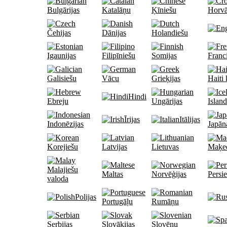
Bulgārijas
Katalāņu
Ķīniešu
Horvā
Čehijas
Dānijas
Holandiešu
Igaunijas
Filipīniešu
Somijas
Franci
Galisiešu
Vācu
Grieķijas
Haiti 
Hindi
Ebreju
Ungārijas
Island
Īrijas
Itālijas
Indonēzijas
Japān
Korejiešu
Latvijas
Lietuvas
Maķe
Malajiešu
Maltas
Norvēģijas
Persi
valoda
Polijas
Portugāļu
Rumāņu
Serbijas
Slovākijas
Slovēņu