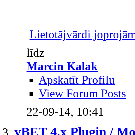
Lietotājvārdi joprojā
līdz
Marcin Kalak
Apskatīt Profilu
View Forum Posts
22-09-14,
10:41
vBET 4.x Plugin / M