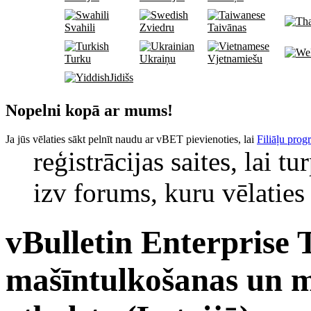
Svahili
Zviedru
Taivānas
Turku
Ukraiņu
Vjetnamiešu
Jidišs
Nopelni kopā ar mums!
Ja jūs vēlaties sākt pelnīt naudu ar vBET pievienoties, lai
Filiāļu pro
reģistrācijas saites, lai t
izv forums, kuru vēlatie
vBulletin Enterprise 
mašīntulkošanas un m