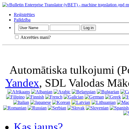
Svarīgs
: Šī la
nozīmē, ka jūs p
Reģistrēties
Palīdzība
Atcerēties mani?
Automātiska tulkojumi (P
Yandex
, SDL Valodas Māk
Kas jauns?