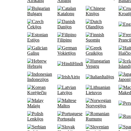
Afrikanų
Albanų
Baltar
Bulgarų
Katalonų
Kinijos
Kroati
Čekijos
Danijos
Olandijos
Estijos
Filipinų
Suomių
Pranc
Galisų
Vokietijos
Graikijos
Haičio
Hindi
Hebrajų
Vengrų
Islandi
Airių
Italijos
Indonezijos
Japoni
Korėjiečių
Latvijos
Lietuvos
Maked
Malajų
Maltos
Norvegijos
Lenkijos
Portugalų
Rumunų