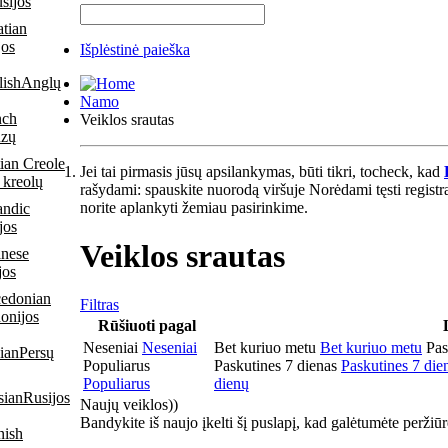
usijos
jos
Išplėstinė paieška
Anglų
Namo
Veiklos srautas
ūzų
Jei tai pirmasis jūsų apsilankymas, būti tikri, tocheck, kad
 kreolų
rašydami: spauskite nuorodą viršuje Norėdami tęsti registr
norite aplankyti žemiau pasirinkime.
jos
Veiklos srautas
jos
Filtras
onijos
Rūšiuoti pagal
Neseniai
Neseniai
Bet kuriuo metu
Bet kuriuo metu
Pas
Persų
Populiarus
Paskutines 7 dienas
Paskutines 7 die
Populiarus
dienų
Rusijos
Naujų veiklos)
)
Bandykite iš naujo įkelti šį puslapį, kad galėtumėte peržiū