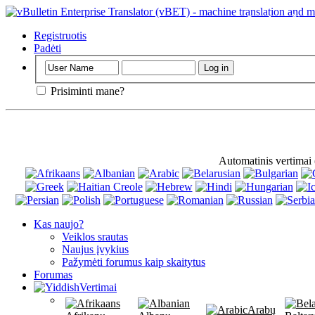
Svarbus
: Šis 
Registruotis
Padėti
Prisiminti mane?
Automatinis vertimai
Kas naujo?
Veiklos srautas
Naujus įvykius
Pažymėti forumus kaip skaitytus
Forumas
Vertimai
Arabų