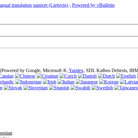
puslapis naudoja slapukus (cookies). Naudojant šią svetainę neišjungiant 
 (Powered by Google, Microsoft ®,
Yandex
, SDL Kalbos Debesis, IBM