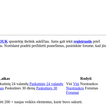
DUK
spustelėję thelink aukščiau. Jums gali tekti
registruotis
prieš
as. Norėdami pradėti peržiūrėti pranešimus, pasirinkite forume, kad jūs
Laikas
Rodyti
kutinių 24 valandų
Paskutinių 24 valandų
Visi
Visi
Nuotraukos
nas
Paskutines 30 dienų
Paskutines 30
Nuotraukos
Forumas
Forumai
rėti 200 + naujas veiklos elementus, kurie buvo sukurti.