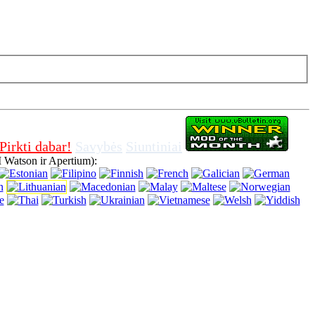
slapukus naršyklėje, reiškia, kad jūs sutinkate naudoti.
Pirkti dabar!
Savybės
Siuntiniai
 Watson ir Apertium):