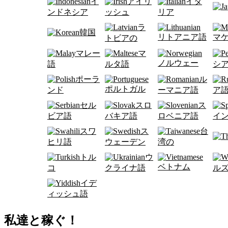
イ
アイリ
イタ
ンドネシア
ッシュ
リア
ラ
韓国
リトアニア語
マ
トビアの
マレー
マ
ノルウェー
語
ルタ語
シ
ポーラ
ル
ポルトガル
ンド
ーマニア語
ア
セル
スロ
ス
ビア語
バキア語
ロベニア語
イ
スワ
ス
台
ヒリ語
ウェーデン
湾の
トル
ウ
ベトナム
コ
クライナ語
ル
イデ
ィッシュ語
私達と稼ぐ！