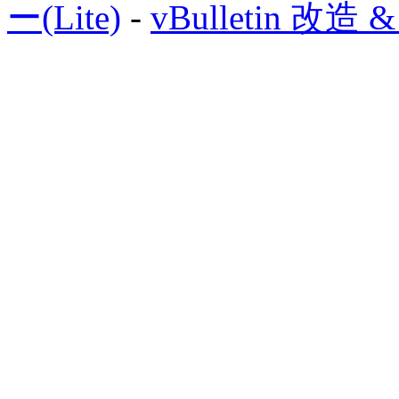
ー(Lite)
-
vBulletin 改