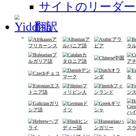
サイトのリーダー
翻訳
ア
ア
アラ
フリカーンス
ルバニア語
ビア
ラ
ブ
カ
中国
ルガリア語
タロニア語
ア
デン
オラ
チェコ
マーク
ンダ
を
エス
フ
フィ
トニア語
ィリピン人
ンランド
ン
ガリ
ド
ギリ
シア語
イツ
シャ
ハ
ヘブ
ヒン
ハ
ライ
ディー語
ンガリー
ス