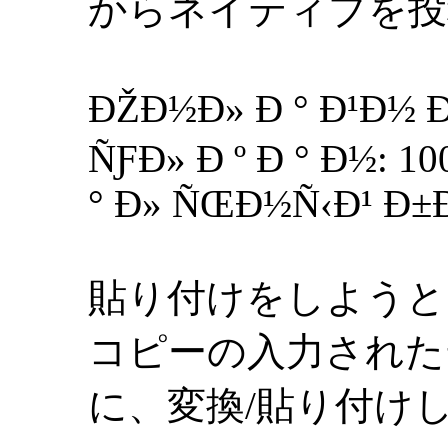
からネイティブを投
ÐŽÐ½Ð» Ð ° Ð¹Ð½ Ð
ÑƑÐ» Ð º Ð ° Ð½: 
° Ð» ÑŒÐ½Ñ‹Ð¹ Ð
貼り付けをしようと g
コピーの入力された
に、変換/貼り付け