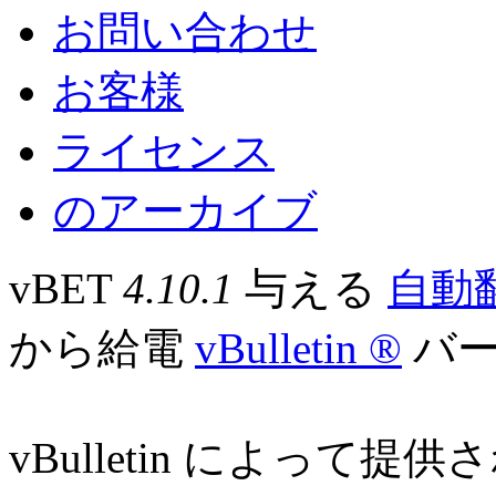
お問い合わせ
お客様
ライセンス
のアーカイブ
vBET
4.10.1
与える
自動
から給電
vBulletin ®
バージ
vBulletin によって提