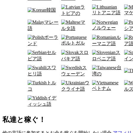
ラ
韓国
リトアニア語
マ
トビアの
マレー
マ
ノルウェー
語
ルタ語
シ
ポーラ
ル
ポルトガル
ンド
ーマニア語
ア
セル
スロ
ス
ビア語
バキア語
ロベニア語
イ
スワ
ス
台
ヒリ語
ウェーデン
湾の
トル
ウ
ベトナム
コ
クライナ語
ル
イデ
ィッシュ語
私達と稼ぐ！
他の言語に参加するとお金を稼ぐを開始したい場合
アフィリ