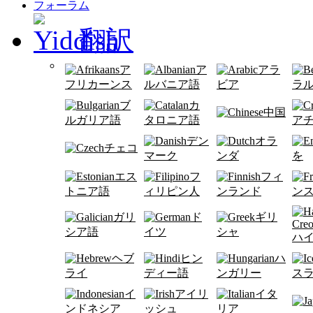
フォーラム
翻訳
ア
ア
アラ
フリカーンス
ルバニア語
ビア
ラ
ブ
カ
中国
ルガリア語
タロニア語
ア
デン
オラ
チェコ
マーク
ンダ
を
エス
フ
フィ
トニア語
ィリピン人
ンランド
ン
ガリ
ド
ギリ
シア語
イツ
シャ
ハ
ヘブ
ヒン
ハ
ライ
ディー語
ンガリー
ス
イ
アイリ
イタ
ンドネシア
ッシュ
リア