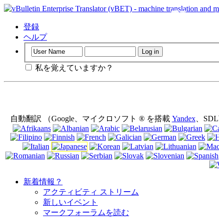
重要
：このペ
にせずにこの
登録
意味します。
ヘルプ
私を覚えていますか？
自動翻訳 （Google、マイクロソフト ® を搭載
Yandex
、SD
新着情報？
アクティビティ ストリーム
新しいイベント
マークフォーラムを読む