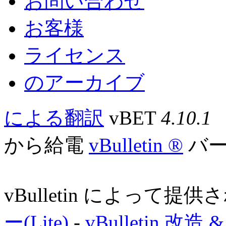
お問い合わせ
お客様
ライセンス
のアーカイブ
による翻訳
vBET
4.10.1
から給電
vBulletin ®
バージ
vBulletin によって提
ー(Lite)
-
vBulletin 改