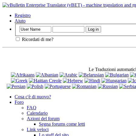
Importante
: Q
utilizzo.
Registro
Aiuto
Ricordati di me?
Le Traduzioni automati
Cosa c'è di nuovo?
Foro
FAQ
Calendario
Azioni del forum
Segna forums come letti
Link veloci
Lo staff del sito