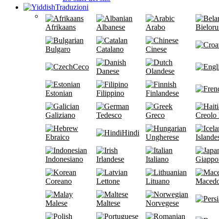
Traduzioni
Afrikaans
Albanese
Arabo
Bieloru
Bulgaro
Catalano
Cinese
Ceco
Danese
Olandese
Estonian
Filippino
Finlandese
Galiziano
Tedesco
Greco
Creolo 
Hindi
Ebraico
Ungherese
Islande
Indonesiano
Irlandese
Italiano
Giappo
Coreano
Lettone
Lituano
Maced
Malese
Maltese
Norvegese