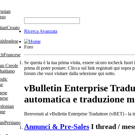
sso
Croato
Ricerca Avanzata
Inglese
Foro
Francese
Se questa è la tua prima visita, essere sicuro tocheck fuori 
prima di poter postare: Clicca sul link registrati qui sopra 
haitiano
forum che vuoi visitare dalla selezione qui sotto.
se
vBulletin Enterprise Tradu
automatica e traduzione ma
nese
one
Benvenuti al vBulletin Enterprise Traduttore (vBET) - la t
Persiano
Annunci & Pre-Sales
I thread / me