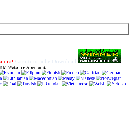
isattivare i cookies in del browser, significa che sei d'accordo per il suo
a ora!
Caratteristiche
Download
IBM Watson e Apertium):