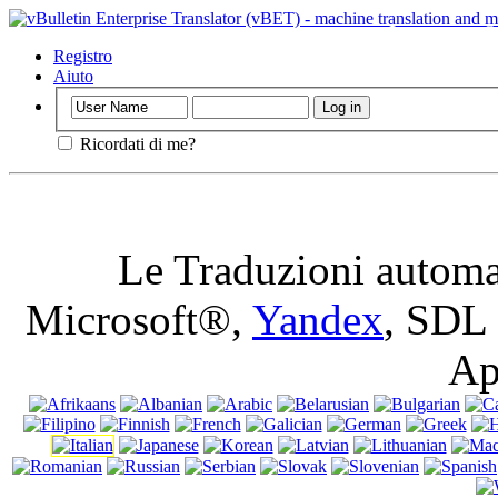
Importante
: Q
cookies in del b
Registro
Aiuto
Ricordati di me?
Le Traduzioni automa
Microsoft®,
Yandex
, SDL
Ap