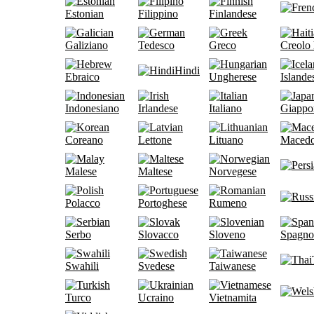
Estonian
Filippino
Finlandese
Galiziano
Tedesco
Greco
Creolo 
Hindi
Ebraico
Ungherese
Islande
Indonesiano
Irlandese
Italiano
Giappo
Coreano
Lettone
Lituano
Maced
Malese
Maltese
Norvegese
Polacco
Portoghese
Rumeno
Serbo
Slovacco
Sloveno
Spagno
Swahili
Svedese
Taiwanese
Turco
Ucraino
Vietnamita