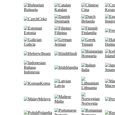
Bulgaria
Katalan
Cina
Kroas
Ceko
Denmark
Belanda
Inggri
Estonia
Filipina
Finlandia
Galicia
Jerman
Yunani
Haiti
Ibrani
Hindi
Hongaria
Island
Bahasa
Irlandia
Italia
Jepan
Indonesia
Korea
Latvia
Maced
Lithuania
Melayu
Malta
Norwegia
Polandia
Portugis
Rumania