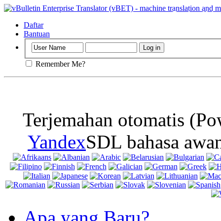
Penting
: Hala
cookies pada b
Daftar
Bantuan
Remember Me?
Terjemahan otomatis (Po
Yandex
SDL bahasa awan
Apa yang Baru?