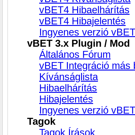
vBET4 Hibaelhárítás
vBET4 Hibajelentés
Ingyenes verzió vBET
vBET 3.x Plugin / Mod
Általános Fórum
vBET Integráció más 
Kívánságlista
Hibaelhárítás
Hibajelentés
Ingyenes verzió vBET
Tagok
Tagok Írások