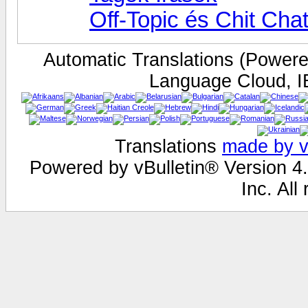
Off-Topic és Chit Cha
Automatic Translations (Power
Language Cloud, I
Translations
made by v
Powered by vBulletin® Version 4.
Inc. All