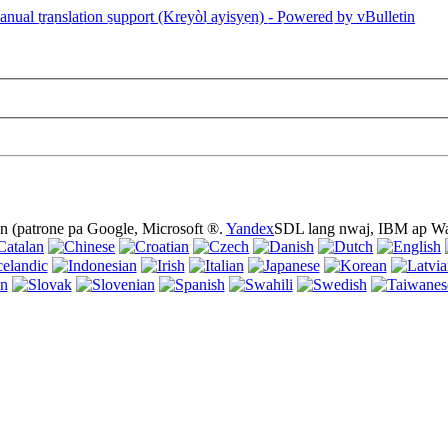
sa a se lè l sèvi avèk bonbon (cookies). Sèvi ak sit entènèt sa a san yo 
n (patrone pa Google, Microsoft ®.
Yandex
SDL lang nwaj, IBM ap Wa