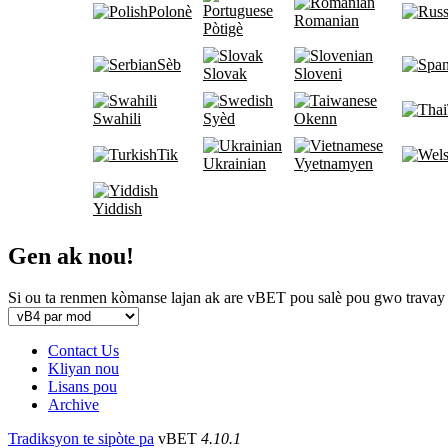
Polonè
Romanian
Pòtigè
Sèb
Slovak
Sloveni
Swahili
Syèd
Okenn
Tik
Ukrainian
Vyetnamyen
Yiddish
Gen ak nou!
Si ou ta renmen kòmanse lajan ak are vBET pou salè pou gwo travay
Contact Us
Kliyan nou
Lisans pou
Archive
Tradiksyon te sipòte pa
vBET
4.10.1