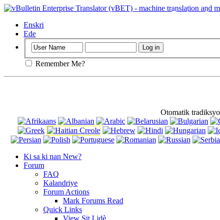
Enpòtan
: Paj 
Enskri
Ede
Remember Me?
Otomatik tradiksyo
Ki sa ki nan New?
Forum
FAQ
Kalandriye
Forum Actions
Mark Forums Read
Quick Links
View Sit Lidè