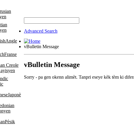
syen
yen
Advanced Search
Angle
vBulletin Message
Franse
vBulletin Message
 ayisyen
Sorry - pa gen okenn alimèt. Tanpri eseye kèk tèm ki difer
ic
Japonè
onyen
Pèsik