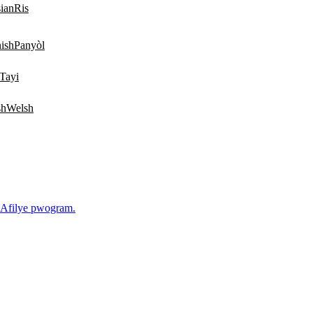
Ris
Panyòl
Tayi
Welsh
Afilye pwogram.