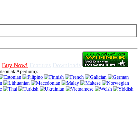
pa vire sou bonbon nan navigatè, vle di ke ou dakò pou sèvi ak li.
Buy Now!
Features
Downloads
tson ak Apertium):