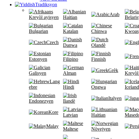
Tradiksyon
Arab
Kreyòl ayisyen
Haitian
Belari
Bulgarian
Katalan
Chinwa
Kwoas
Czech
Danwa
Olandè
Estonyen
Filipino
Finnish
Grèk
Galisyen
Alman
Kreyòl
Lang
ebre
Hindi
Ongwa
Iceland
Italyen
Endonezyen
Ilandè
Kore
Latvian
Haitian
Mased
Malay
Maltese
Nòvejyen