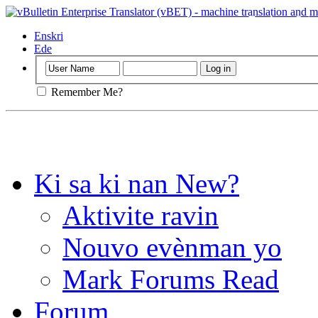
Enpòtan
: Paj 
bonbon nan navi
Enskri
Ede
Remember Me?
Ki sa ki nan New?
Aktivite ravin
Nouvo evènman yo
Mark Forums Read
Forum