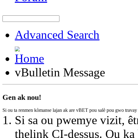
Advanced Search
vBulletin Message
Gen ak nou!
Si ou ta renmen kòmanse lajan ak are vBET pou salè pou gwo travay
Si sa ou pwemye vizit, êt
thelink CI-dessus. Ou k