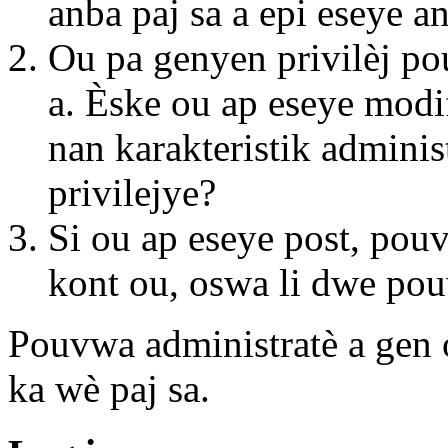
anba paj sa a epi eseye a
Ou pa genyen privilèj po
a. Èske ou ap eseye modi
nan karakteristik administ
privilejye?
Si ou ap eseye post, pou
kont ou, oswa li dwe pou
Pouvwa administratè a gen
ka wè paj sa.