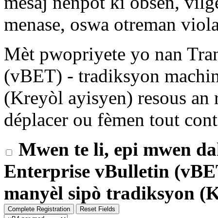
mesaj nenpòt ki obsèn, vilg
menase, oswa otreman viola
Mèt pwopriyete yo nan Tran
(vBET) - tradiksyon machin
(Kreyòl ayisyen) resous an r
déplacer ou fèmen tout cont
Mwen te li, epi mwen da
Enterprise vBulletin (vBE
manyèl sipò tradiksyon (K