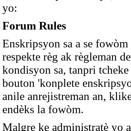
yo:
Forum Rules
Enskripsyon sa a se fowòm g
respekte règ ak règleman de
kondisyon sa, tanpri tchek
bouton 'konplete enskripsyo
anile anrejistreman an, kli
endèks la fowòm.
Malgre ke administratè yo 