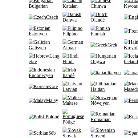
Bulgarian
Katalan
Chinwa
Kwoas
Czech
Danwa
Olandè
Estonyen
Filipino
Finnish
Grèk
Galisyen
Alman
Kreyòl
Lang
ebre
Hindi
Ongwa
Iceland
Italyen
Endonezyen
Ilandè
Kore
Latvian
Haitian
Mased
Malay
Maltese
Nòvejyen
Polonè
Romanian
Pòtigè
Sèb
Slovak
Sloveni