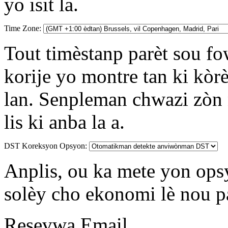
yo isit la.
Time Zone:
Tout timèstanp parèt sou 
korije yo montre tan ki kòr
lan. Senpleman chwazi zòn 
lis ki anba la a.
DST Koreksyon Opsyon:
Anplis, ou ka mete yon op
solèy cho ekonomi lè nou p
Resevwa Email ...