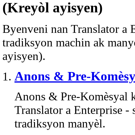
(Kreyòl ayisyen)
Byenveni nan Translator a E
tradiksyon machin ak manyè
ayisyen).
Anons & Pre-Komèsy
Anons & Pre-Komèsyal k
Translator a Enterprise -
tradiksyon manyèl.