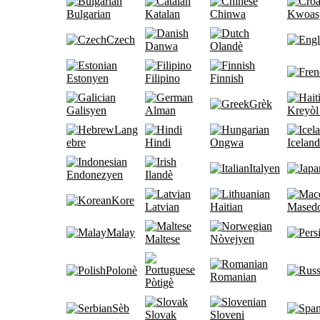
Bulgarian
Katalan
Chinwa
Kwoas
Czech
Danwa
Olandè
Estonyen
Filipino
Finnish
Grèk
Galisyen
Alman
Kreyòl
Lang
ebre
Hindi
Ongwa
Iceland
Italyen
Endonezyen
Ilandè
Kore
Latvian
Haitian
Mased
Malay
Maltese
Nòvejyen
Polonè
Romanian
Pòtigè
Sèb
Slovak
Sloveni