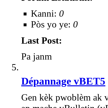
Kanni:
0
Pòs yo ye:
0
Last Post:
Pa janm
Dépannage vBET5
Gen kèk pwoblèm ak v