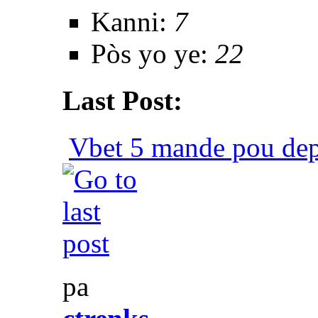
Kanni:
7
Pòs yo ye:
22
Last Post:
Vbet 5 mande pou dep
pa