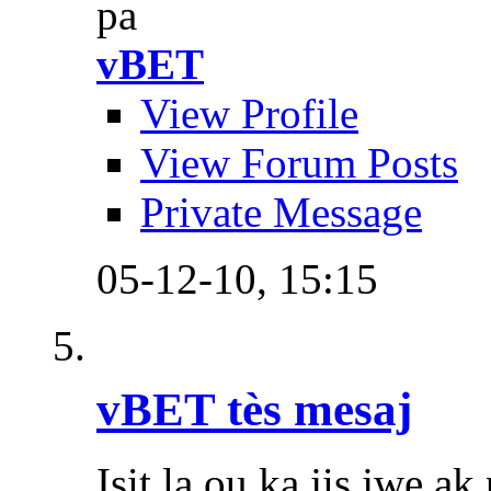
pa
vBET
View Profile
View Forum Posts
Private Message
05-12-10,
15:15
vBET tès mesaj
Isit la ou ka jis jwe a