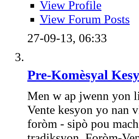
View Profile
View Forum Posts
27-09-13,
06:33
Pre-Komèsyal Kes
Men w ap jwenn yon li
Vente kesyon yo nan vB
foròm - sipò pou mach
tradiksyon. Foròm-Ven