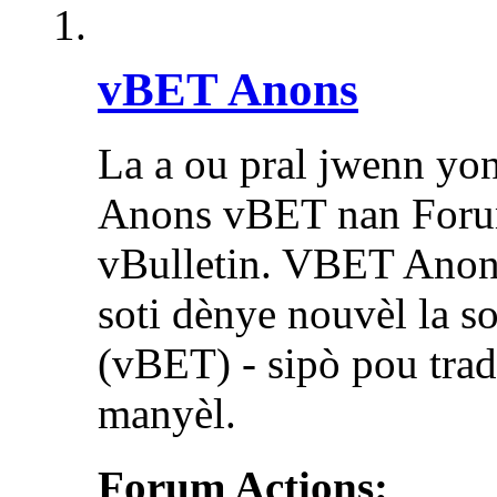
vBET Anons
La a ou pral jwenn yo
Anons vBET nan Forum
vBulletin. VBET Anon
soti dènye nouvèl la s
(vBET) - sipò pou tra
manyèl.
Forum Actions: