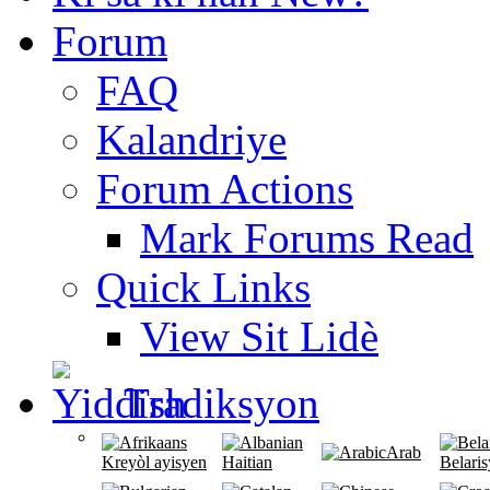
Forum
FAQ
Kalandriye
Forum Actions
Mark Forums Read
Quick Links
View Sit Lidè
Tradiksyon
Arab
Kreyòl ayisyen
Haitian
Belari