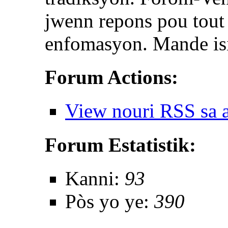
jwenn repons pou tou
enfomasyon. Mande isi
Forum Actions:
View nouri RSS sa 
Forum Estatistik:
Kanni:
93
Pòs yo ye:
390