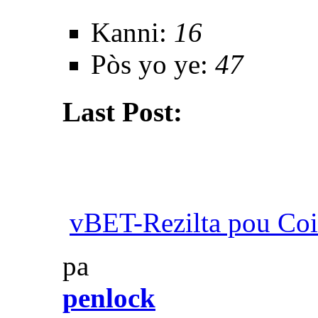
Kanni:
16
Pòs yo ye:
47
Last Post:
vBET-Rezilta pou Co
pa
penlock