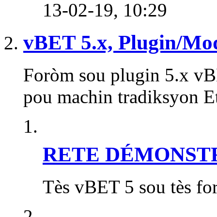
13-02-19,
10:29
vBET 5.x, Plugin/Mo
Foròm sou plugin 5.x vB
pou machin tradiksyon E
RETE DÉMONSTRAT
Tès vBET 5 sou tès fo