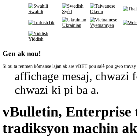
Swahili
Syèd
Okenn
Tik
Ukrainian
Vyetnamyen
Yiddish
Gen ak nou!
Si ou ta renmen kòmanse lajan ak are vBET pou salè pou gwo travay
affichage mesaj, chwazi f
chwazi ki pi ba a.
vBulletin, Enterprise
tradiksyon machin ak