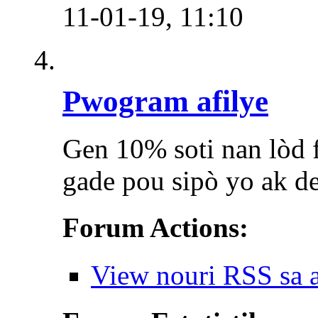
11-01-19,
11:10
Pwogram afilye
Gen 10% soti nan lòd fè
gade pou sipò yo ak d
Forum Actions:
View nouri RSS sa 