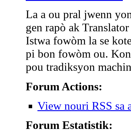
La a ou pral jwenn yon
gen rapò ak Translato
Istwa fowòm la se kot
pi bon fowòm ou. Kon
pou tradiksyon machin
Forum Actions:
View nouri RSS sa 
Forum Estatistik: