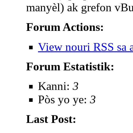
manyèl) ak grefon vBul
Forum Actions:
View nouri RSS sa 
Forum Estatistik:
Kanni:
3
Pòs yo ye:
3
Last Post: