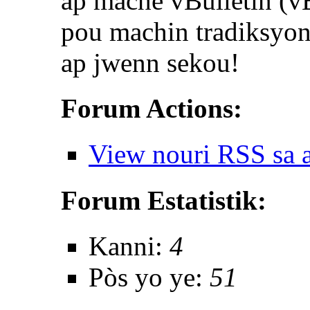
ap mache vBulletin (vB
pou machin tradiksyon
ap jwenn sekou!
Forum Actions:
View nouri RSS sa 
Forum Estatistik:
Kanni:
4
Pòs yo ye:
51