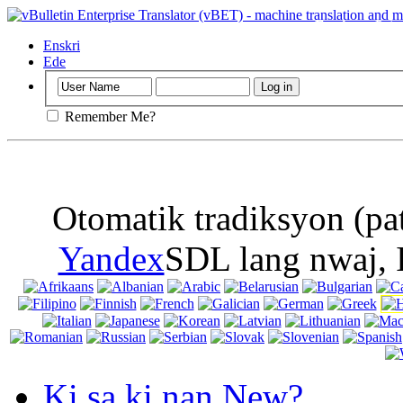
Enpòtan
: Paj 
bonbon nan navi
Enskri
Ede
Remember Me?
Otomatik tradiksyon (pa
Yandex
SDL lang nwaj, 
Ki sa ki nan New?