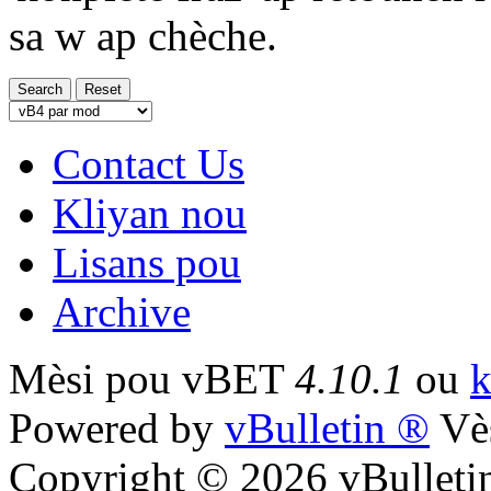
sa w ap chèche.
Contact Us
Kliyan nou
Lisans pou
Archive
Mèsi pou vBET
4.10.1
ou
k
Powered by
vBulletin ®
Vès
Copyright © 2026 vBulletin