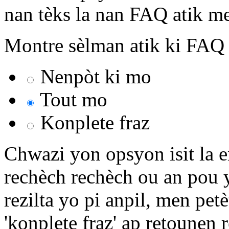
nan tèks la nan FAQ atik me
Montre sèlman atik ki FAQ k
Nenpòt ki mo
Tout mo
Konplete fraz
Chwazi yon opsyon isit la 
rechèch rechèch ou an pou y
rezilta yo pi anpil, men pet
'konplete fraz' ap retounen