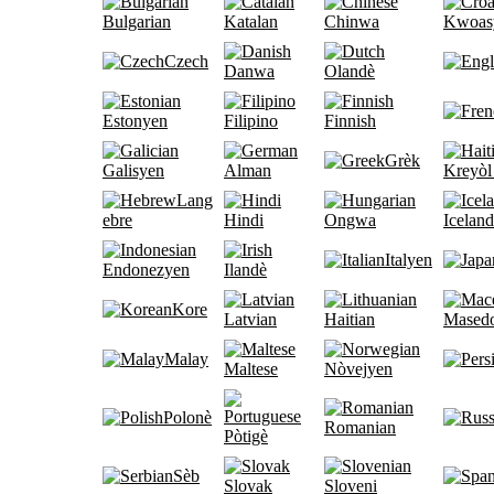
Bulgarian
Katalan
Chinwa
Kwoas
Czech
Danwa
Olandè
Estonyen
Filipino
Finnish
Grèk
Galisyen
Alman
Kreyòl
Lang
ebre
Hindi
Ongwa
Iceland
Italyen
Endonezyen
Ilandè
Kore
Latvian
Haitian
Mased
Malay
Maltese
Nòvejyen
Polonè
Romanian
Pòtigè
Sèb
Slovak
Sloveni