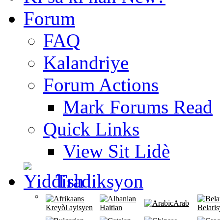
Forum
FAQ
Kalandriye
Forum Actions
Mark Forums Read
Quick Links
View Sit Lidè
Tradiksyon
Arab
Kreyòl ayisyen
Haitian
Belari