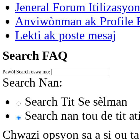
Jeneral Forum Itilizasyo
Anviwònman ak Profile F
Lekti ak poste mesaj
Search FAQ
Pawòl Search oswa mo:
Search Nan:
Search Tit Se sèlman
Search nan tou de tit a
Chwazi opsyon sa a si ou t