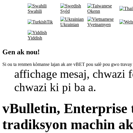
Swahili
Syèd
Okenn
Tik
Ukrainian
Vyetnamyen
Yiddish
Gen ak nou!
Si ou ta renmen kòmanse lajan ak are vBET pou salè pou gwo travay
affichage mesaj, chwazi f
chwazi ki pi ba a.
vBulletin, Enterprise
tradiksyon machin ak