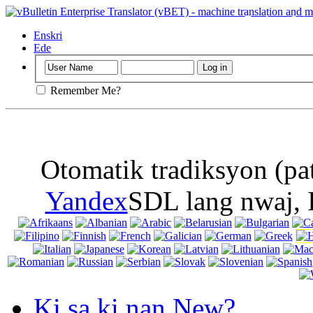
Enpòtan
: Paj 
bonbon nan navi
Enskri
Ede
Remember Me?
Otomatik tradiksyon (pa
Yandex
SDL lang nwaj, 
Ki sa ki nan New?