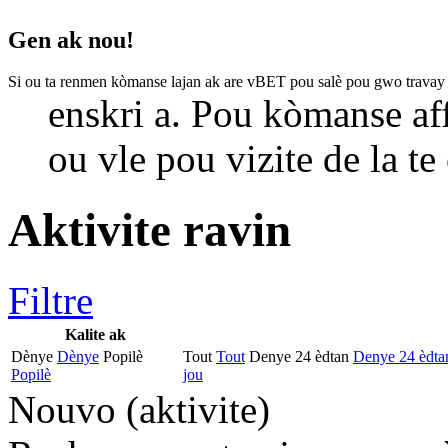
Gen ak nou!
Si ou ta renmen kòmanse lajan ak are vBET pou salè pou gwo travay
enskri a. Pou kòmanse af
ou vle pou vizite de la te
Aktivite ravin
Filtre
Kalite ak
Dènye
Dènye
Popilè
Tout
Tout
Denye 24 èdtan
Denye 24 èdta
Popilè
jou
Nouvo (aktivite
)