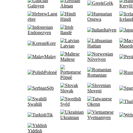
Grèk
Galisyen
Alman
Kreyòl
Lang
ebre
Hindi
Ongwa
Iceland
Italyen
Endonezyen
Ilandè
Kore
Latvian
Haitian
Mased
Malay
Maltese
Nòvejyen
Polonè
Romanian
Pòtigè
Sèb
Slovak
Sloveni
Swahili
Syèd
Okenn
Tik
Ukrainian
Vyetnamyen
Yiddish