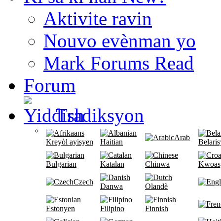
Aktivite ravin
Nouvo evènman yo
Mark Forums Read
Forum
Tradiksyon
Arab
Kreyòl ayisyen
Haitian
Belari
Bulgarian
Katalan
Chinwa
Kwoas
Czech
Danwa
Olandè
Estonyen
Filipino
Finnish