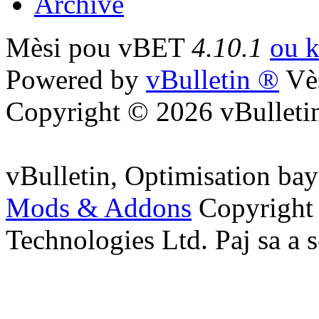
Archive
Mèsi pou vBET
4.10.1
ou k
Powered by
vBulletin ®
Vès
Copyright © 2026 vBulletin
vBulletin, Optimisation ba
Mods & Addons
Copyright
Technologies Ltd. Paj sa a s