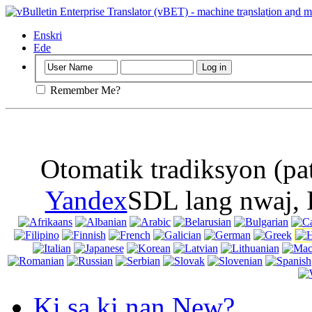
Enpòtan
: Paj 
bonbon nan navi
Enskri
Ede
Remember Me?
Otomatik tradiksyon (pa
Yandex
SDL lang nwaj, 
Ki sa ki nan New?