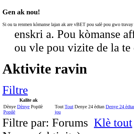
Gen ak nou!
Si ou ta renmen kòmanse lajan ak are vBET pou salè pou gwo travay
enskri a. Pou kòmanse af
ou vle pou vizite de la te
Aktivite ravin
Filtre
Kalite ak
Dènye
Dènye
Popilè
Tout
Tout
Denye 24 èdtan
Denye 24 èdta
Popilè
jou
Filtre par:
Forums
Klè tout