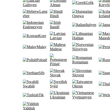
Grèk
Galisyen
Alman
Kreyòl
Lang
ebre
Hindi
Ongwa
Iceland
Italyen
Endonezyen
Ilandè
Kore
Latvian
Haitian
Mased
Malay
Maltese
Nòvejyen
Polonè
Romanian
Pòtigè
Sèb
Slovak
Sloveni
Swahili
Syèd
Okenn
Tik
Ukrainian
Vyetnamyen
Yiddish