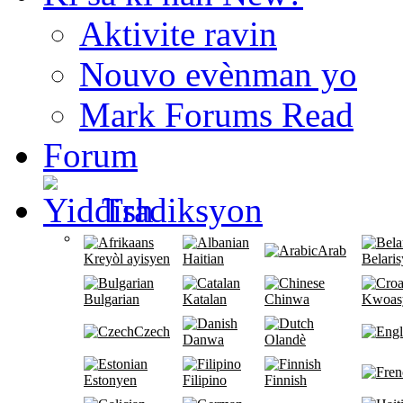
Aktivite ravin
Nouvo evènman yo
Mark Forums Read
Forum
Tradiksyon
Arab
Kreyòl ayisyen
Haitian
Belari
Bulgarian
Katalan
Chinwa
Kwoas
Czech
Danwa
Olandè
Estonyen
Filipino
Finnish