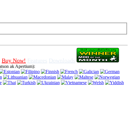
pa vire sou bonbon nan navigatè, vle di ke ou dakò pou sèvi ak li.
Buy Now!
Features
Downloads
tson ak Apertium):