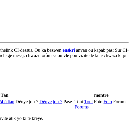
 thelink CI-dessus. Ou ka bezwen
enskri
anvan ou kapab pas: Sur CI-
chage mesaj, chwazi foròm sa ou vle pou vizite de la te chwazi ki pi
Tan
montre
4 èdtan
Dènye jou 7
Dènye jou 7
Pase
Tout
Tout
Foto
Foto
Forum
Forums
ite atik yo ki te kreye.