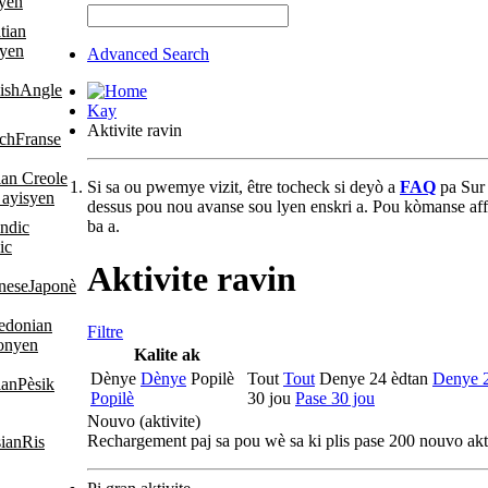
syen
yen
Advanced Search
Angle
Kay
Aktivite ravin
Franse
Si sa ou pwemye vizit, être tocheck si deyò a
FAQ
pa Sur
 ayisyen
dessus pou nou avanse sou lyen enskri a. Pou kòmanse affi
ba a.
ic
Aktivite ravin
Japonè
Filtre
onyen
Kalite ak
Dènye
Dènye
Popilè
Tout
Tout
Denye 24 èdtan
Denye 2
Pèsik
Popilè
30 jou
Pase 30 jou
Nouvo (aktivite
)
Rechargement paj sa pou wè sa ki plis pase 200 nouvo aktiv
Ris