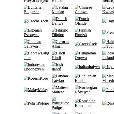
Kreyòl ayisyen
Haitian
Belari
Bulgarian
Katalan
Chinwa
Kwoas
Czech
Danwa
Olandè
Estonyen
Filipino
Finnish
Grèk
Galisyen
Alman
Kreyòl
Lang
ebre
Hindi
Ongwa
Iceland
Italyen
Endonezyen
Ilandè
Kore
Latvian
Haitian
Mased
Malay
Maltese
Nòvejyen
Polonè
Romanian
Pòtigè