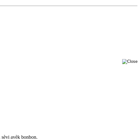
l sèvi avèk bonbon.