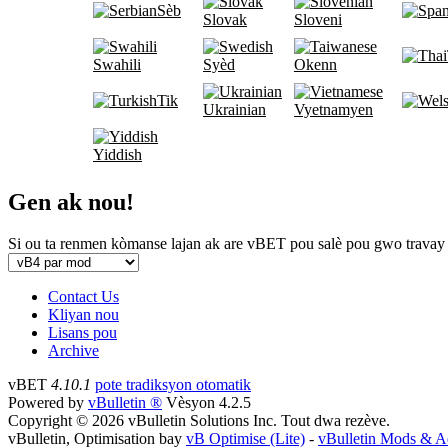
Sèb
Slovak
Sloveni
Swahili
Syèd
Okenn
Tik
Ukrainian
Vyetnamyen
Yiddish
Gen ak nou!
Si ou ta renmen kòmanse lajan ak are vBET pou salè pou gwo travay
Contact Us
Kliyan nou
Lisans pou
Archive
vBET
4.10.1
pote tradiksyon otomatik
Powered by
vBulletin ®
Vèsyon 4.2.5
Copyright © 2026 vBulletin Solutions Inc. Tout dwa rezève.
vBulletin, Optimisation bay
vB Optimise (Lite)
-
vBulletin Mods & 