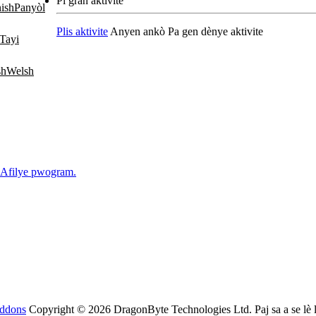
Pi gran aktivite
Panyòl
Plis aktivite
Anyen ankò
Pa gen dènye aktivite
Tayi
Welsh
Afilye pwogram.
Addons
Copyright © 2026 DragonByte Technologies Ltd. Paj sa a se lè 