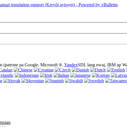
sa a se lè l sèvi avèk bonbon (cookies). Sèvi ak sit entènèt sa a san yo 
n (patrone pa Google, Microsoft ®.
Yandex
SDL lang nwaj, IBM ap Wa