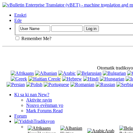
Enpòtan
: Paj 
Enskri
Ede
Remember Me?
Otomatik tradiksyo
Ki sa ki nan New?
Aktivite ravin
Nouvo evènman yo
Mark Forums Read
Forum
Tradiksyon
Arab