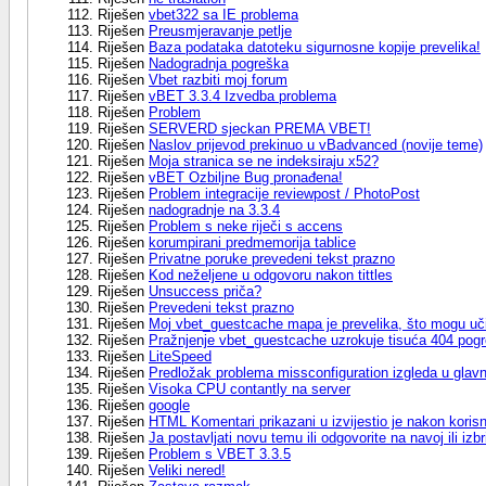
Riješen
vbet322 sa IE problema
Riješen
Preusmjeravanje petlje
Riješen
Baza podataka datoteku sigurnosne kopije prevelika!
Riješen
Nadogradnja pogreška
Riješen
Vbet razbiti moj forum
Riješen
vBET 3.3.4 Izvedba problema
Riješen
Problem
Riješen
SERVERD sjeckan PREMA VBET!
Riješen
Naslov prijevod prekinuo u vBadvanced (novije teme)
Riješen
Moja stranica se ne indeksiraju x52?
Riješen
vBET Ozbiljne Bug pronađena!
Riješen
Problem integracije reviewpost / PhotoPost
Riješen
nadogradnje na 3.3.4
Riješen
Problem s neke riječi s accens
Riješen
korumpirani predmemorija tablice
Riješen
Privatne poruke prevedeni tekst prazno
Riješen
Kod neželjene u odgovoru nakon tittles
Riješen
Unsuccess priča?
Riješen
Prevedeni tekst prazno
Riješen
Moj vbet_guestcache mapa je prevelika, što mogu uči
Riješen
Pražnjenje vbet_guestcache uzrokuje tisuća 404 pog
Riješen
LiteSpeed
Riješen
Predložak problema missconfiguration izgleda u gla
Riješen
Visoka CPU contantly na server
Riješen
google
Riješen
HTML Komentari prikazani u izvijestio je nakon koris
Riješen
Ja postavljati novu temu ili odgovorite na navoj ili iz
Riješen
Problem s VBET 3.3.5
Riješen
Veliki nered!