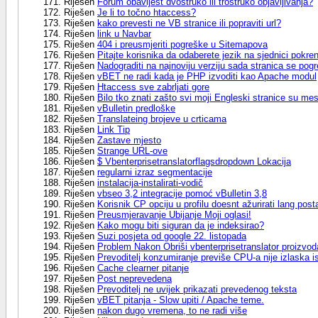
Riješen
Forum obavijest dvostruko ili trostruko objavljivanja?
Riješen
Je li to točno htaccess?
Riješen
kako prevesti ne VB stranice ili popraviti url?
Riješen
link u Navbar
Riješen
404 i preusmjeriti pogreške u Sitemapova
Riješen
Pitajte korisnika da odaberete jezik na sjednici pokren
Riješen
Nadograditi na najnoviju verziju sada stranica se pog
Riješen
vBET ne radi kada je PHP izvoditi kao Apache modul
Riješen
Htaccess sve zabrljati gore
Riješen
Bilo tko znati zašto svi moji Engleski stranice su mes
Riješen
vBulletin predloške
Riješen
Translateing brojeve u crticama
Riješen
Link Tip
Riješen
Zastave mjesto
Riješen
Strange URL-ove
Riješen
$ Vbenterprisetranslatorflagsdropdown Lokacija
Riješen
regularni izraz segmentacije
Riješen
instalacija-instalirati-vodič
Riješen
vbseo 3,2 integracije pomoć vBulletin 3,8
Riješen
Korisnik CP opciju u profilu doesnt ažurirati lang pos
Riješen
Preusmjeravanje Ubijanje Moji oglasi!
Riješen
Kako mogu biti siguran da je indeksirao?
Riješen
Suzi posjeta od google 22. listopada
Riješen
Problem Nakon Obriši vbenterprisetranslator proizvod
Riješen
Prevoditelj konzumiranje previše CPU-a nije izlaska i
Riješen
Cache clearner pitanje
Riješen
Post neprevedena
Riješen
Prevoditelj ne uvijek prikazati prevedenog teksta
Riješen
vBET pitanja - Slow upiti / Apache teme.
Riješen
nakon dugo vremena, to ne radi više