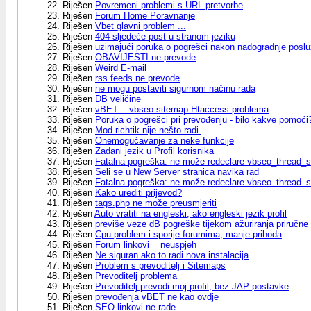
Riješen
Povremeni problemi s URL pretvorbe
Riješen
Forum Home Poravnanje
Riješen
Vbet glavni problem ...
Riješen
404 sljedeće post u stranom jeziku
Riješen
uzimajući poruka o pogrešci nakon nadogradnje posluž
Riješen
OBAVIJESTI ne prevode
Riješen
Weird E-mail
Riješen
rss feeds ne prevode
Riješen
ne mogu postaviti sigurnom načinu rada
Riješen
DB veličine
Riješen
vBET -. vbseo sitemap Htaccess problema
Riješen
Poruka o pogrešci pri prevođenju - bilo kakve pomoći
Riješen
Mod richtik nije nešto radi.
Riješen
Onemogućavanje za neke funkcije
Riješen
Zadani jezik u Profil korisnika
Riješen
Fatalna pogreška: ne može redeclare vbseo_thread_seo
Riješen
Seli se u New Server stranica navika rad
Riješen
Fatalna pogreška: ne može redeclare vbseo_thread_seot
Riješen
Kako urediti prijevod?
Riješen
tags.php ne može preusmjeriti
Riješen
Auto vratiti na engleski, ako engleski jezik profil
Riješen
previše veze dB pogreške tijekom ažuriranja priručne
Riješen
Cpu problem i sporije forumima, manje prihoda
Riješen
Forum linkovi = neuspjeh
Riješen
Ne siguran ako to radi nova instalacija
Riješen
Problem s prevoditelj i Sitemaps
Riješen
Prevoditelj problema
Riješen
Prevoditelj prevodi moj profil, bez JAP postavke
Riješen
prevođenja vBET ne kao ovdje
Riješen
SEO linkovi ne rade