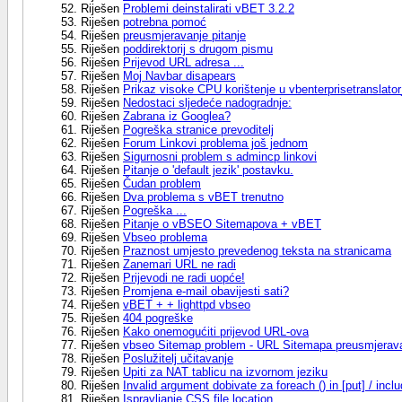
Riješen
Problemi deinstalirati vBET 3.2.2
Riješen
potrebna pomoć
Riješen
preusmjeravanje pitanje
Riješen
poddirektorij s drugom pismu
Riješen
Prijevod URL adresa ...
Riješen
Moj Navbar disapears
Riješen
Prikaz visoke CPU korištenje u vbenterprisetranslato
Riješen
Nedostaci sljedeće nadogradnje:
Riješen
Zabrana iz Googlea?
Riješen
Pogreška stranice prevoditelj
Riješen
Forum Linkovi problema još jednom
Riješen
Sigurnosni problem s admincp linkovi
Riješen
Pitanje o 'default jezik' postavku.
Riješen
Čudan problem
Riješen
Dva problema s vBET trenutno
Riješen
Pogreška ...
Riješen
Pitanje o vBSEO Sitemapova + vBET
Riješen
Vbseo problema
Riješen
Praznost umjesto prevedenog teksta na stranicama
Riješen
Zanemari URL ne radi
Riješen
Prijevodi ne radi uopće!
Riješen
Promjena e-mail obavijesti sati?
Riješen
vBET + + lighttpd vbseo
Riješen
404 pogreške
Riješen
Kako onemogućiti prijevod URL-ova
Riješen
vbseo Sitemap problem - URL Sitemapa preusmjerava
Riješen
Poslužitelj učitavanje
Riješen
Upiti za NAT tablicu na izvornom jeziku
Riješen
Invalid argument dobivate za foreach () in [put] / incl
Riješen
Ispravljanje CSS file location