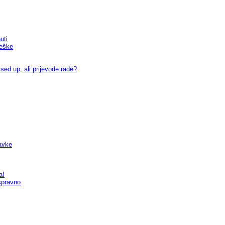
uti
reške
sed up, ali prijevode rade?
tavke
a!
spravno