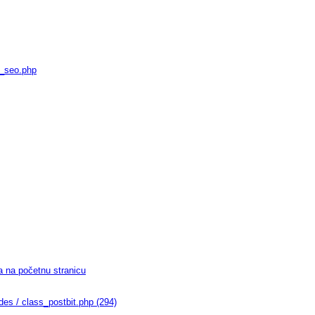
r_seo.php
 na početnu stranicu
udes / class_postbit.php (294)