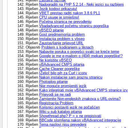
Riješen
Zastava razmak
Riješen
Nadograditi na PHP 5.2.14 - Neki jezici su razbijeni
Riješen
Jezik kodovi prikazuju!
Riješen
VBET prestao raditi nakon 3.8.6 PL1
Riješen
CPU usuge je smiješno!
Riješen
Početna stranica ne prevođenju
Riješen
Vbadadvanced početnu stranicu pogreška
Riješen
vBSEO pitanje
Riješen
Gost predmemorija problem
Riješen
Instalacija problem s vbseo
Riješen
Zaustavljanje prijevod URL
Objasniti
Problem s kodiranjem u liknach
Riješen
Nabavite poruka o pogrešci svaki se kreće teme
Riješen
Google je me e-mailom o (404) mekani pogreške!?
Riješen
Ne koristite vBSEO
Riješen
vBAdvanced CMPS pitanja
Riješen
Cache Cleaner pogreške
Riješen
[Želio] bilo pih za Curl i iconv
Riješen
Nakon instalacije sam praznu stranicu
Riješen
Photoplog pitanje
Riješen
Nije moguće promijeniti jezik
Riješen
Kako integrirati moje vBAdvanced CMPS stranice izv
Riješen
Prijevodi se ne radi
Riješen
Zamijenite Non-engleskih znakova u URL-ovima?
Riješen
Registracija Problem
Riješen
Korisnici postaviti jezik ne počašćen
Riješen
Wiki u sub katalog pitanja
Riješen
Showthread.php? P = x ne prepisivati
Riješen
BBCode slomljena nakon vBAdvanced integracije
Riješen
Tema naslovi nisu prevedeni