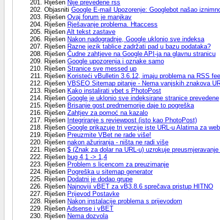
Riješen
Nije prevedene rss
Objasniti
Google E-mail Upozorenje: Googlebot našao iznimno 
Riješen
Ovaj forum je manjkav
Riješen
Rješavanje problema. Htaccess
Riješen
Alt tekst zastave
Riješen
Nakon nadogradnje, Google uklonio sve indeksa
Riješen
Razne jezik tablice zadržati pad u bazu podataka?
Riješen
Čudne zahtjeve na Google API-ja na glavnu stranicu
Riješen
Google upozorenja i oznake samo
Riješen
Stranice sve messed up
Riješen
Koristeći vBulletin 3.6.12, imaju problema na RSS fee
Riješen
VBSEO Sitemap pitanje - Nema vanjskih znakova U
Riješen
Kako instalirati vbet s PhotoPost
Riješen
Google je uklonio sve indeksirane stranice prevedene
Riješen
Brisanje gost predmemorije daje to pogreška
Riješen
Zahtjev za pomoć na kazalo
Riješen
Integriranje s reviewpost (isto kao PhotoPost)
Riješen
Google prikazuje tri verzije iste URL-u Alatima za w
Riješen
Preuzmite VBet ne rade više!
Riješen
nakon ažuriranja - ništa ne radi više
Riješen
$ (Znak za dolar na URL-u) uzrokuje preusmjeravanje
Riješen
bug 4,1 -> 1,4
Riješen
Problem s licencom za preuzimanje
Riješen
Pogreška u sitemap generator
Riješen
Dodatni je dodao grupe
Riješen
Najnoviji vBET za vB3.8.6 sprečava pristup HITNO
Riješen
Prijevod Postavke
Riješen
Nakon instalacije problema s prijevodom
Riješen
Adsense i vBET
Riješen
Nema dozvola