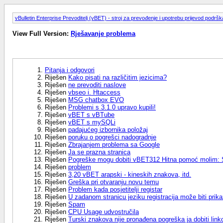
vBulletin Enterprise Prevoditelj (vBET) - stroj za prevođenje i upotrebu prijevod podršk
View Full Version:
Rješavanje problema
Pitanja i odgovori
Riješen
Kako pisati na različitim jezicima?
Riješen
ne prevoditi naslove
Riješen
vbseo i. Htaccess
Riješen
MSG chatbox EVO
Riješen
Problemi s 3.1.0 upravo kupili!
Riješen
vBET s vBTube
Riješen
vBET s mySQLi
Riješen
padajućeg izbornika položaj
Riješen
poruku o pogrešci nadogradnje
Riješen
Zbrajanjem problema sa Google
Riješen
Ja se prazna stranica
Riješen
Pogreške mogu dobiti vBET312 Hitna pomoć molim: 
Riješen
problem
Riješen
3,20 vBET arapski - kineskih znakova, itd.
Riješen
Greška pri otvaranju novu temu
Riješen
Problem kada posjetitelji registar
Riješen
U zadanom stranicu jeziku registracija može biti prik
Riješen
Spam
Riješen
CPU Usage udvostručila
Riješen
Turski znakova nije pronađena pogreška ja dobiti link