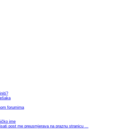
niti?
rešaka
vnom forumima
ničko ime
brisati post me preusmjerava na praznu stranicu ...