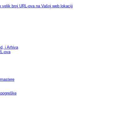
velik broj URL-ova na Vašoj web lokaciji
d, i Arhiva
RL-ova
ebmastere
 pogreške