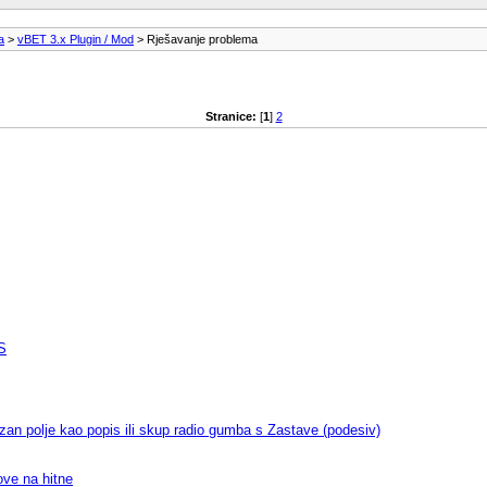
a
>
vBET 3.x Plugin / Mod
> Rješavanje problema
Stranice:
[
1
]
2
S
azan polje kao popis ili skup radio gumba s Zastave (podesiv)
ove na hitne