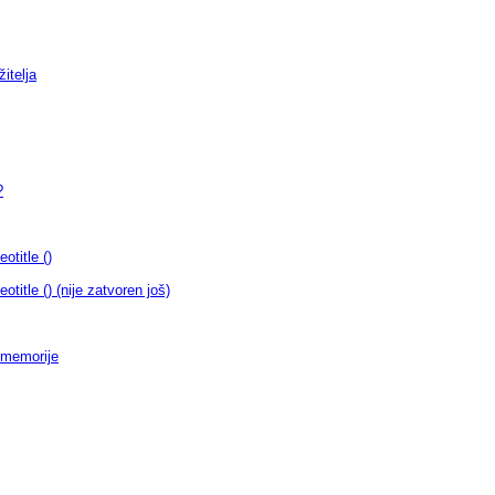
itelja
?
title ()
itle () (nije zatvoren još)
 memorije