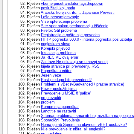
Riješen
vbenterprisetranslatorflagsdropdown
Riješen
poslužitelj koji pada
Riješen
Arapski, korejski, itd. .. Japanase Prevesti
Riješen
Loše preusmjeravanje
Riješen
Više opterećenje problema
Riješen
Site spor nakon predmemoriju čišćenje
Riješen
Firefox Stil problema
Riješen
Registracija e-pošte nije preveden
Riješen
HTTP pogreška 500,0 - interna pogreška poslužitelja
Riješen
naglaskom slova
Riješen
Korejski prijevod
Riješen
Instalacija problema
Riješen
Ja RECIVE ovaj erorr
Riješen
Zastave Ne prikazuju se u novoj verziji
Riješen
bijela stranica pri prevođenju RSS
Riješen
Pogreška u editor
Riješen
Jesen veze
Riješen
Post predugo biti prevedeno?
Riješen
Problemi s vBet (vBadvanced / prazne stranice)
Riješen
Power poslužiteljima
Riješen
Prevođenje u MSIE 8 'palice'
Riješen
ne prevoditi
Riješen
problem
Riješen
Kompresija pogreška!
Riješen
Langtitle ne rastaviti
Riješen
Sitemap problema i smanjiti broj rezultata na google
Riješen
Sporadični Prevođenje
Riješen
Nema gumb Spremi na glavnom vBET postavke?
Riješen
Nije prevođenje iz ništa, ali engleski?
Riješen
ne traslation