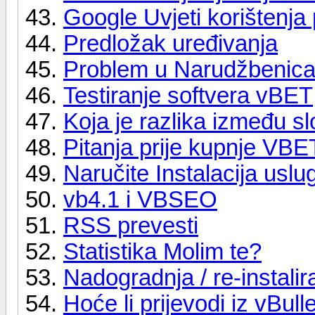
Google Uvjeti korištenja 
Predložak uređivanja
Problem u Narudžbenic
Testiranje softvera vBET
Koja je razlika između s
Pitanja prije kupnje VBET
Naručite Instalacija uslu
vb4.1 i VBSEO
RSS prevesti
Statistika Molim te?
Nadogradnja / re-instalira
Hoće li prijevodi iz vBul