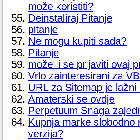
može koristiti?
Deinstaliraj Pitanje
pitanje
Ne mogu kupiti sada?
Pitanje
može li se prijaviti ova
Vrlo zainteresirani za VB
URL za Sitemap je lažni i
Amaterski se ovdje
Perpetuum Snaga zajed
Kupnja marke slobodno 
verzija?