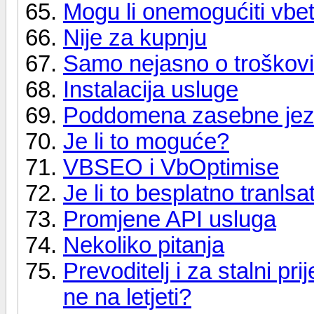
Mogu li onemogućiti vbe
Nije za kupnju
Samo nejasno o troškov
Instalacija usluge
Poddomena zasebne jez
Je li to moguće?
VBSEO i VbOptimise
Je li to besplatno tranlsa
Promjene API usluga
Nekoliko pitanja
Prevoditelj i za stalni pri
ne na letjeti?