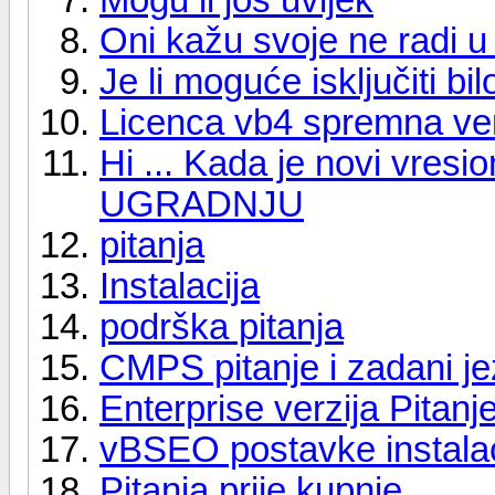
Oni kažu svoje ne radi u
Je li moguće isključiti bil
Licenca vb4 spremna ver
Hi ... Kada je novi vre
UGRADNJU
pitanja
Instalacija
podrška pitanja
CMPS pitanje i zadani je
Enterprise verzija Pitanj
vBSEO postavke instalac
Pitanja prije kupnje ...