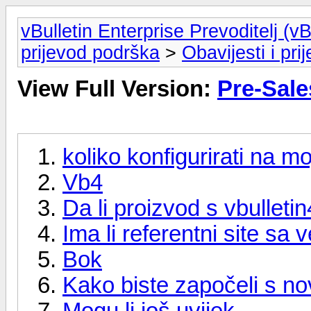
vBulletin Enterprise Prevoditelj (v
prijevod podrška
>
Obavijesti i pri
View Full Version:
Pre-Sale
koliko konfigurirati na mo
Vb4
Da li proizvod s vbullet
Ima li referentni site sa
Bok
Kako biste započeli s n
Mogu li još uvijek