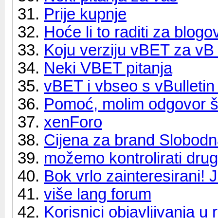
Prije kupnje
Hoće li to raditi za blog
Koju verziju vBET za vB
Neki VBET pitanja
vBET i vbseo s vBulletin
Pomoć, molim odgovor št
xenForo
Cijena za brand Slobodn
možemo kontrolirati drug
Bok vrlo zainteresirani! 
više lang forum
Korisnici objavljivanja u 