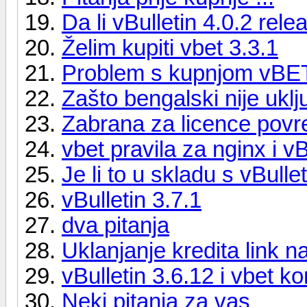
Da li vBulletin 4.0.2 rel
Želim kupiti vbet 3.3.1
Problem s kupnjom vBE
Zašto bengalski nije ukl
Zabrana za licence povre
vbet pravila za nginx i vB
Je li to u skladu s vBulle
vBulletin 3.7.1
dva pitanja
Uklanjanje kredita link 
vBulletin 3.6.12 i vbet k
Neki pitanja za vas