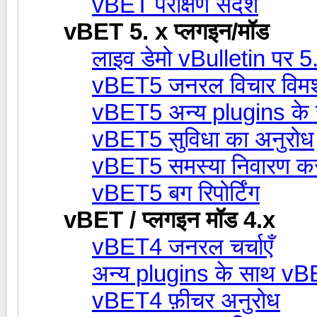
vBET परीक्षण संदेश
vBET 5. x प्लगइन/मॉड
लाइव डेमो vBulletin पर 5
vBET5 जनरल विचार विमर्
vBET5 अन्य plugins के
vBET5 सुविधा का अनुरोध
vBET5 समस्या निवारण क
vBET5 बग रिपोर्टिंग
vBET / प्लगइन मॉड 4.x
vBET4 जनरल चर्चाएँ
अन्य plugins के साथ v
vBET4 फ़ीचर अनुरोध