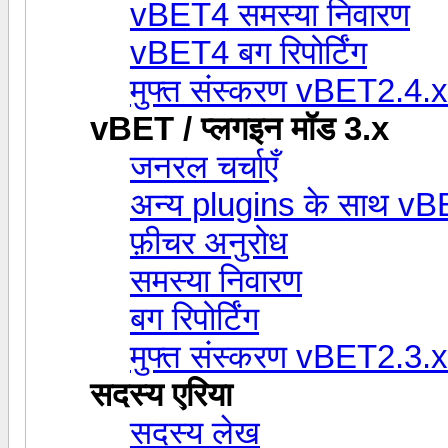
vBET4 समस्या निवारण
vBET4 बग रिपोर्टिंग
मुफ्त संस्करण vBET2.4.x
vBET / प्लगइन मॉड 3.x
जनरल चर्चाएँ
अन्य plugins के साथ v
फ़ीचर अनुरोध
समस्या निवारण
बग रिपोर्टिंग
मुफ्त संस्करण vBET2.3.x
सदस्य एरिया
सदस्य लेख