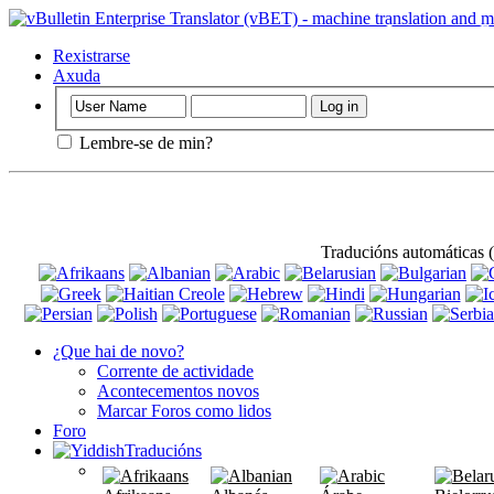
Importante
: E
utilizalo.
Rexistrarse
Axuda
Lembre-se de min?
Traducións automáticas
¿Que hai de novo?
Corrente de actividade
Acontecementos novos
Marcar Foros como lidos
Foro
Traducións