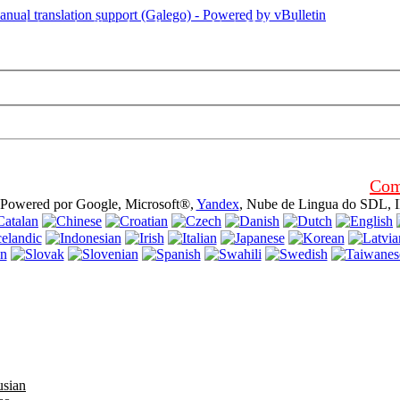
sta páxina está utilizando galletas (cookies). Utilizando este sitio web 
Com
 (Powered por Google, Microsoft®,
Yandex
, Nube de Lingua do SDL, 