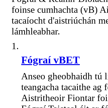
foinse cumhachta (vB) Ais
tacaíocht d'aistriúchán m
lámhleabhar.
Fógraí vBET
Anseo gheobhaidh tú li
teangacha tacaithe ag
Aistritheoir Fiontar f