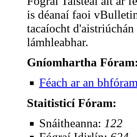
Fógraí Taisteal áit ar f
is déanaí faoi vBulletin
tacaíocht d'aistriúchán
lámhleabhar.
Gníomhartha Fóram
Féach ar an bhfóra
Staitisticí Fóram:
Snáitheanna:
122
Fógraí Idirlín:
624