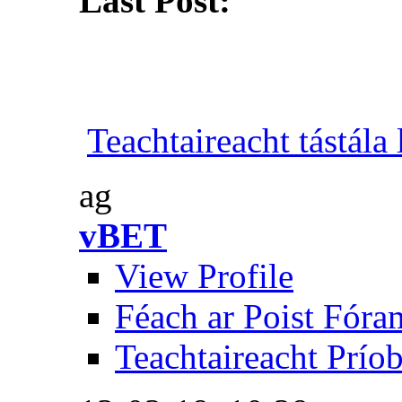
Last Post:
Teachtaireacht tástála 
ag
vBET
View Profile
Féach ar Poist Fóra
Teachtaireacht Prío