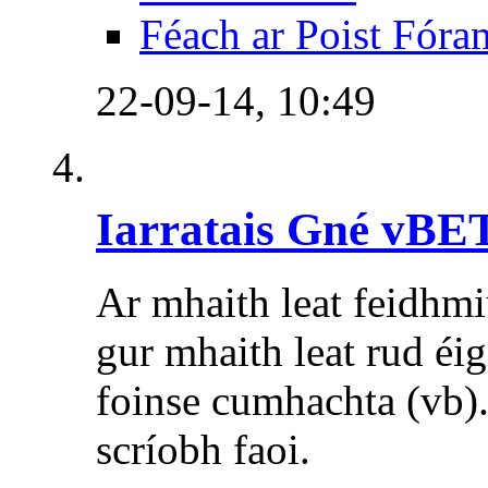
Féach ar Poist Fóra
22-09-14,
10:49
Iarratais Gné vBE
Ar mhaith leat feidhmi
gur mhaith leat rud éig
foinse cumhachta (vb).
scríobh faoi.