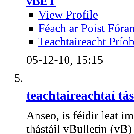
vBET
View Profile
Féach ar Poist Fóra
Teachtaireacht Prío
05-12-10,
15:15
teachtaireachtaí tá
Anseo, is féidir leat im
thástáil vBulletin (vB)