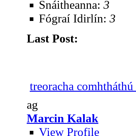
Snáitheanna:
3
Fógraí Idirlín:
3
Last Post:
treoracha comhtháth
ag
Marcin Kalak
View Profile