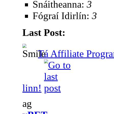
Snáitheanna:
3
Fógraí Idirlín:
3
Last Post:
Tá Affiliate Progr
linn!
ag