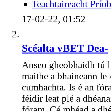
Teachtaireacht Prío
17-02-22,
01:52
Scéalta vBET Dea-
Anseo gheobhaidh tú li
maithe a bhaineann le A
cumhachta. Is é an fóra
féidir leat plé a dhéan
fóram. Cé mhéad a dhéa