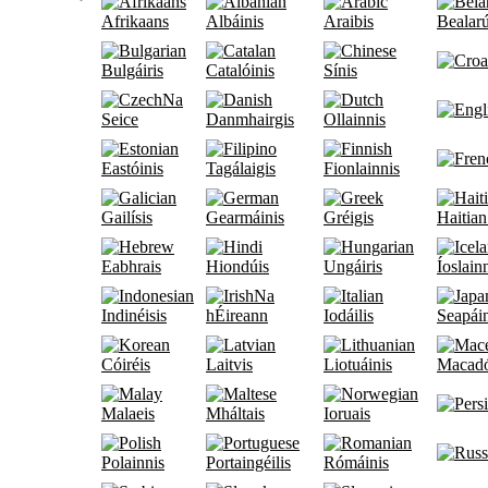
Afrikaans
Albáinis
Araibis
Bealarú
Bulgáiris
Catalóinis
Sínis
Na
Seice
Danmhairgis
Ollainnis
Eastóinis
Tagálaigis
Fionlainnis
Gailísis
Gearmáinis
Gréigis
Haitian
Eabhrais
Hiondúis
Ungáiris
Íoslain
Na
Indinéisis
hÉireann
Iodáilis
Seapáin
Cóiréis
Laitvis
Liotuáinis
Macadó
Malaeis
Mháltais
Ioruais
Polainnis
Portaingéilis
Rómáinis