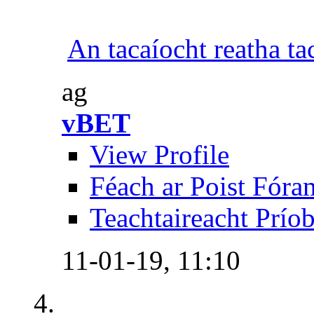
An tacaíocht reatha ta
ag
vBET
View Profile
Féach ar Poist Fóra
Teachtaireacht Prío
11-01-19,
11:10