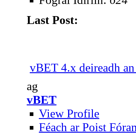
Last Post:
vBET 4.x deireadh an 
ag
vBET
View Profile
Féach ar Poist Fóra