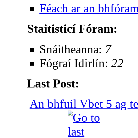
Féach ar an bhfóra
Staitisticí Fóram:
Snáitheanna:
7
Fógraí Idirlín:
22
Last Post:
An bhfuil Vbet 5 ag t