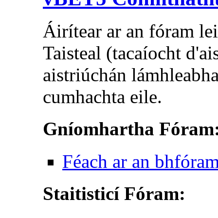
Áirítear ar an fóram l
Taisteal (tacaíocht d'a
aistriúchán lámhleabha
cumhachta eile.
Gníomhartha Fóram
Féach ar an bhfóra
Staitisticí Fóram: