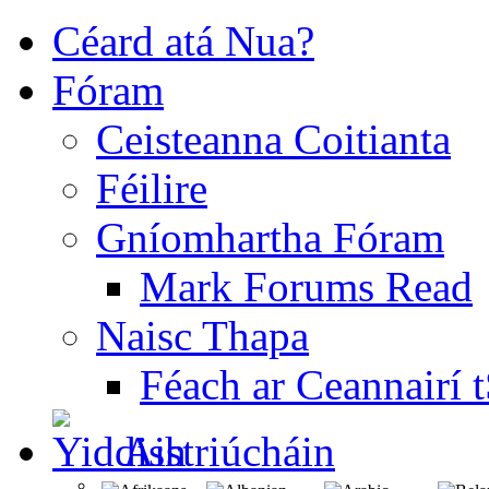
Céard atá Nua?
Fóram
Ceisteanna Coitianta
Féilire
Gníomhartha Fóram
Mark Forums Read
Naisc Thapa
Féach ar Ceannairí 
Aistriúcháin