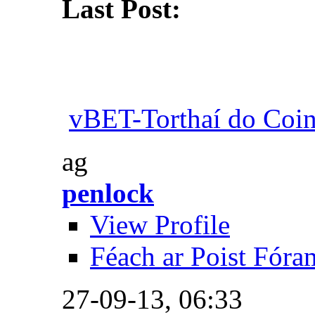
Last Post:
vBET-Torthaí do Coin
ag
penlock
View Profile
Féach ar Poist Fóra
27-09-13,
06:33