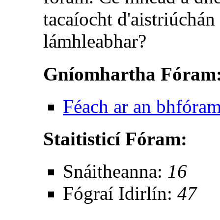
tacaíocht d'aistriúchán
lámhleabhar?
Gníomhartha Fóram
Féach ar an bhfóra
Staitisticí Fóram:
Snáitheanna:
16
Fógraí Idirlín:
47