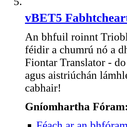
vBET5 Fabhtchear
An bhfuil roinnt Triobl
féidir a chumrú nó a d
Fiontar Translator - do
agus aistriúchán lámh
cabhair!
Gníomhartha Fóram
Féach ar an bhfóra