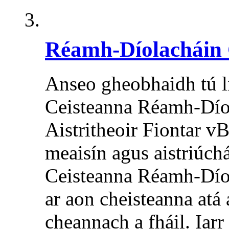
Réamh-Díolacháin 
Anseo gheobhaidh tú li
Ceisteanna Réamh-Dío
Aistritheoir Fiontar vB
meaisín agus aistriúch
Ceisteanna Réamh-Díolac
ar aon cheisteanna atá 
cheannach a fháil. Iarr