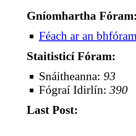
Gníomhartha Fóram
Féach ar an bhfóra
Staitisticí Fóram:
Snáitheanna:
93
Fógraí Idirlín:
390
Last Post: