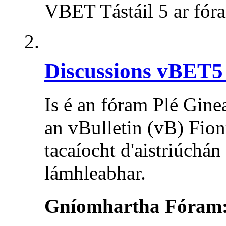
VBET Tástáil 5 ar fóra
Discussions vBET5
Is é an fóram Plé Ginea
an vBulletin (vB) Fion
tacaíocht d'aistriúchán
lámhleabhar.
Gníomhartha Fóram