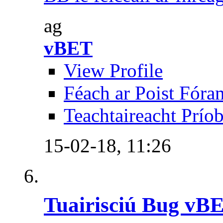
ag
vBET
View Profile
Féach ar Poist Fóra
Teachtaireacht Prío
15-02-18,
11:26
Tuairisciú Bug vB