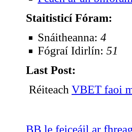
Staitisticí Fóram:
Snáitheanna:
4
Fógraí Idirlín:
51
Last Post:
Réiteach
VBET faoi m
BB le feiceáil ar fhrea