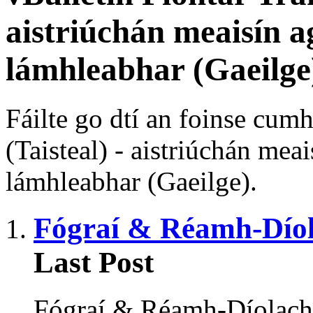
aistriúchán meaisín a
lámhleabhar (Gaeilge
Fáilte go dtí an foinse cumh
(Taisteal) - aistriúchán meai
lámhleabhar (Gaeilge).
Fógraí & Réamh-Dío
Last Post
Fógraí & Réamh-Díolachái