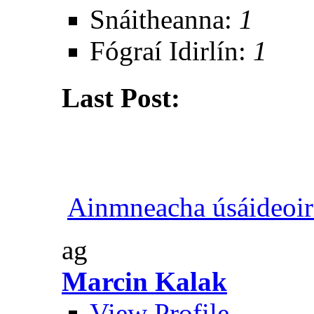
Snáitheanna:
1
Fógraí Idirlín:
1
Last Post:
Ainmneacha úsáideoirí 
ag
Marcin Kalak
View Profile