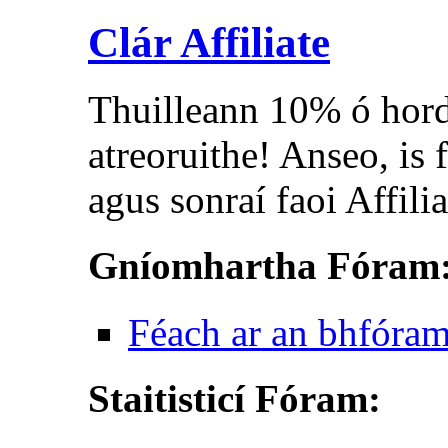
Clár Affiliate
Thuilleann 10% ó hor
atreoruithe! Anseo, is 
agus sonraí faoi Affil
Gníomhartha Fóram
Féach ar an bhfóra
Staitisticí Fóram: