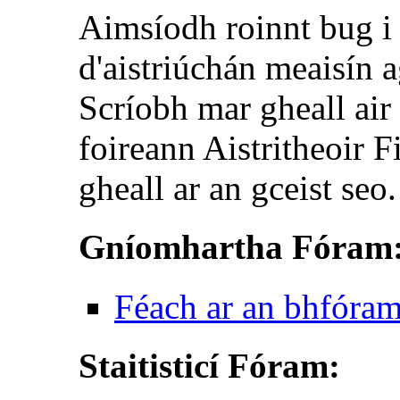
Aimsíodh roinnt bug i T
d'aistriúchán meaisín 
Scríobh mar gheall air
foireann Aistritheoir 
gheall ar an gceist seo.
Gníomhartha Fóram
Féach ar an bhfóra
Staitisticí Fóram: