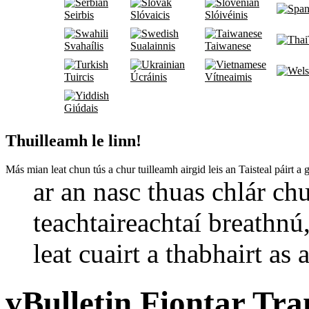
Seirbis
Slóvaicis
Slóivéinis
Svahaílis
Sualainnis
Taiwanese
Tuircis
Úcráinis
Vítneaimis
Giúdais
Thuilleamh le linn!
Más mian leat chun tús a chur tuilleamh airgid leis an Taisteal páirt 
ar an nasc thuas chlár ch
teachtaireachtaí breathn
leat cuairt a thabhairt as
vBulletin Fiontar Tran