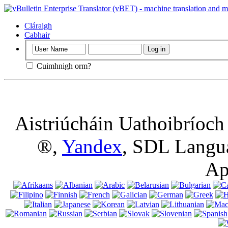
Tábhachtach
:
suíomh gréasáin
Cláraigh
úsáid a bhaint a
Cabhair
Cuimhnigh orm?
Aistriúcháin Uathoibríoc
®,
Yandex
, SDL Langu
Ap