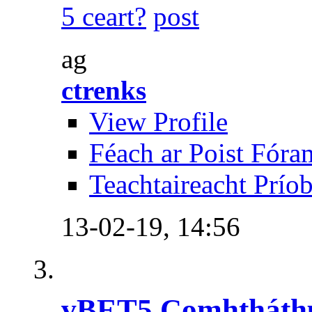
5 ceart?
ag
ctrenks
View Profile
Féach ar Poist Fóra
Teachtaireacht Prío
13-02-19,
14:56
vBET5 Comhtháthú l