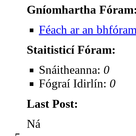
Gníomhartha Fóram
Féach ar an bhfóra
Staitisticí Fóram:
Snáitheanna:
0
Fógraí Idirlín:
0
Last Post:
Ná