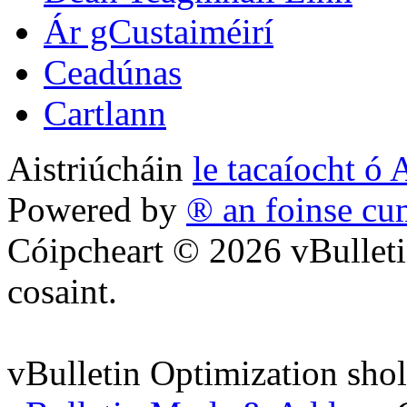
Ár gCustaiméirí
Ceadúnas
Cartlann
Aistriúcháin
le tacaíocht ó 
Powered by
® an foinse cu
Cóipcheart © 2026 vBulletin
cosaint.
vBulletin Optimization sho