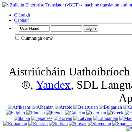
Tábhachtach
:
suíomh gréasáin
Cláraigh
úsáid a bhaint a
Cabhair
Cuimhnigh orm?
Aistriúcháin Uathoibríoc
®,
Yandex
, SDL Langu
Ap