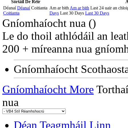
Sórtáil De Réir
Déanaí
Déanaí
Coitianta
Am ar bith
Am ar bith
Last 24 uair an chloi
Coitianta
Days
Last 30 Days
Last 30 Days
Gníomhaíocht nua (
)
Le do thoil athlódáil an lea
200 + míreanna nua gníomha
Gníomhaíocht Scothaost
Gníomhaíocht More
Tortha
nua
Déan Teagmháil Linn