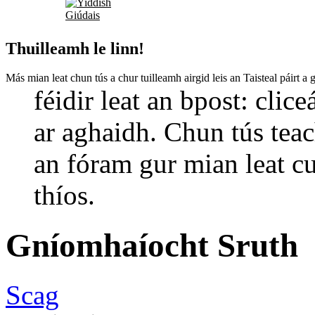
Giúdais
Thuilleamh le linn!
Más mian leat chun tús a chur tuilleamh airgid leis an Taisteal páirt 
féidir leat an bpost: clic
ar aghaidh. Chun tús teac
an fóram gur mian leat cu
thíos.
Gníomhaíocht Sruth
Scag