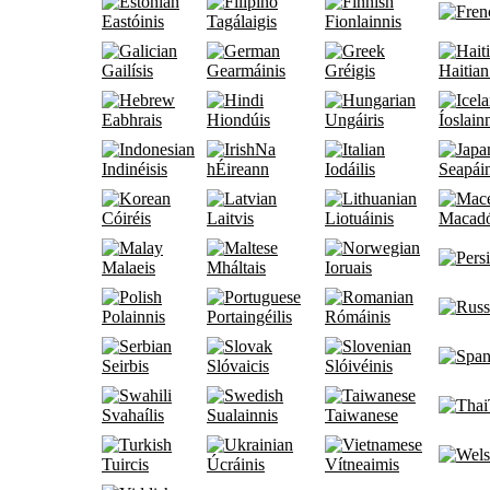
Eastóinis
Tagálaigis
Fionlainnis
Gailísis
Gearmáinis
Gréigis
Haitian
Eabhrais
Hiondúis
Ungáiris
Íoslain
Na
Indinéisis
hÉireann
Iodáilis
Seapáin
Cóiréis
Laitvis
Liotuáinis
Macadó
Malaeis
Mháltais
Ioruais
Polainnis
Portaingéilis
Rómáinis
Seirbis
Slóvaicis
Slóivéinis
Svahaílis
Sualainnis
Taiwanese
Tuircis
Úcráinis
Vítneaimis