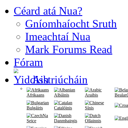
Céard atá Nua?
Gníomhaíocht Sruth
Imeachtaí Nua
Mark Forums Read
Fóram
Aistriúcháin
Afrikaans
Albáinis
Araibis
Bealarú
Bulgáiris
Catalóinis
Sínis
Na
Seice
Danmhairgis
Ollainnis