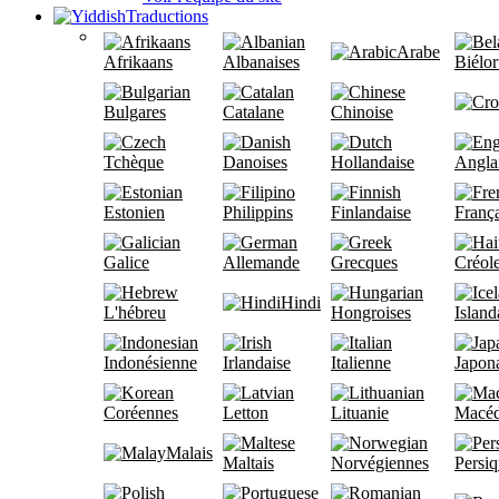
Traductions
Arabe
Afrikaans
Albanaises
Biélor
Bulgares
Catalane
Chinoise
Tchèque
Danoises
Hollandaise
Angla
Estonien
Philippins
Finlandaise
França
Galice
Allemande
Grecques
Créole
Hindi
L'hébreu
Hongroises
Island
Indonésienne
Irlandaise
Italienne
Japon
Coréennes
Letton
Lituanie
Macéd
Malais
Maltais
Norvégiennes
Persi