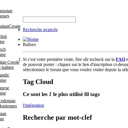
usses
Croate
Recherche avancée
ise
Balises
ise
Si c'est votre première visite, être sûr tocheck sur la
FAQ
e
de pouvoir poster : cliquez sur le lien d'inscription ci-des
 haïtien
sélectionnez le forum que vous voulez visiter depuis la sél
aise
Tag Cloud
aise
Ce sont les
1
le plus utilisé fil tags
l'intégration
oniennes
Recherche par mot-clef
que