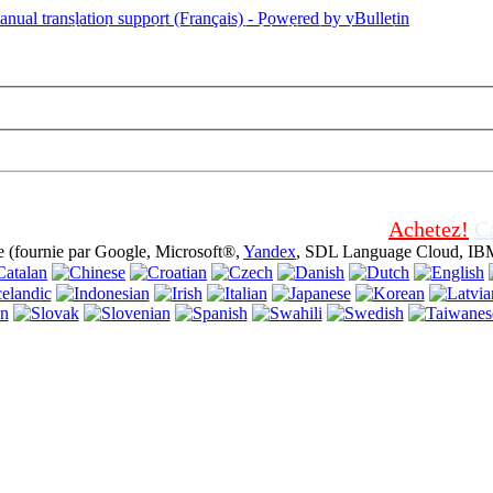
tte page utilise des cookies (cookies). L'utilisation de ce site web sans a
tiliser.
Achetez!
Ca
e (fournie par Google, Microsoft®,
Yandex
, SDL Language Cloud, IBM