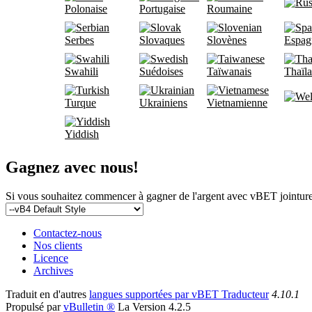
Polonaise
Portugaise
Roumaine
Serbes
Slovaques
Slovènes
Espag
Swahili
Suédoises
Taïwanais
Thaïla
Turque
Ukrainiens
Vietnamienne
Yiddish
Gagnez avec nous!
Si vous souhaitez commencer à gagner de l'argent avec vBET jointur
Contactez-nous
Nos clients
Licence
Archives
Traduit en d'autres
langues supportées par vBET Traducteur
4.10.1
Propulsé par
vBulletin ®
La Version 4.2.5