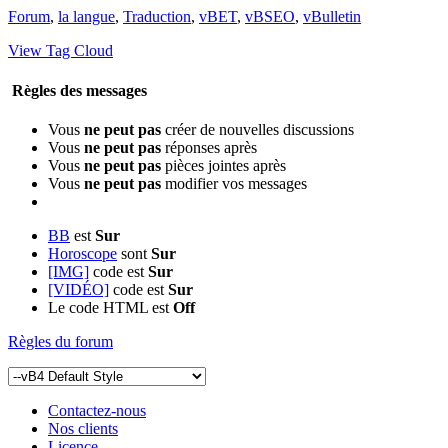
Forum
,
la langue
,
Traduction
,
vBET
,
vBSEO
,
vBulletin
View Tag Cloud
Règles des messages
Vous
ne peut pas
créer de nouvelles discussions
Vous
ne peut pas
réponses après
Vous
ne peut pas
pièces jointes après
Vous
ne peut pas
modifier vos messages
BB
est
Sur
Horoscope
sont
Sur
[IMG]
code est
Sur
[VIDÉO]
code est
Sur
Le code HTML est
Off
Règles du forum
Contactez-nous
Nos clients
Licence