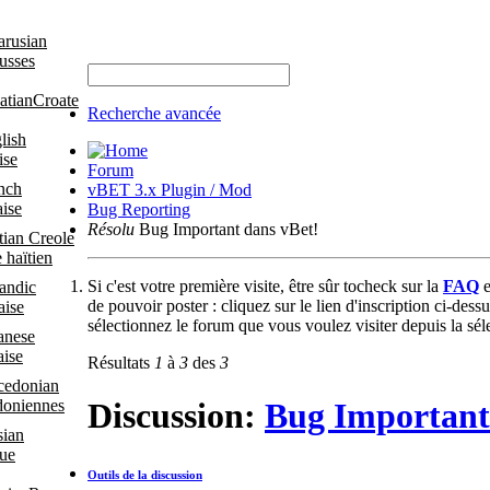
usses
Croate
Recherche avancée
ise
Forum
vBET 3.x Plugin / Mod
ise
Bug Reporting
Résolu
Bug Important dans vBet!
 haïtien
Si c'est votre première visite, être sûr tocheck sur la
FAQ
e
de pouvoir poster : cliquez sur le lien d'inscription ci-des
aise
sélectionnez le forum que vous voulez visiter depuis la sél
aise
Résultats
1
à
3
des
3
oniennes
Discussion:
Bug Important
que
Outils de la discussion