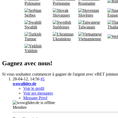
Polonaise
Portugaise
Roumaine
Serbes
Slovaques
Slovènes
Espag
Swahili
Suédoises
Taïwanais
Thaïla
Turque
Ukrainiens
Vietnamienne
Yiddish
Gagnez avec nous!
Si vous souhaitez commencer à gagner de l'argent avec vBET jointur
28-04-12,
14:56
#1
wowglider.de
Voir le profil
Voir ses messages
Message Privé
Membre