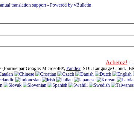
tte page utilise des cookies (cookies). L'utilisation de ce site web sans a
tiliser.
Achetez!
Ca
e (fournie par Google, Microsoft®,
Yandex
, SDL Language Cloud, IBM