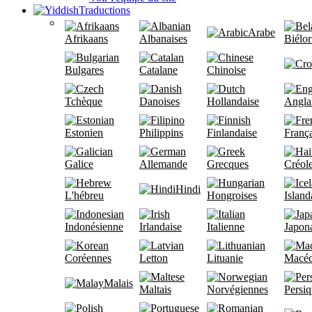
Traductions
Arabe
Afrikaans
Albanaises
Biélor
Bulgares
Catalane
Chinoise
Tchèque
Danoises
Hollandaise
Angla
Estonien
Philippins
Finlandaise
França
Galice
Allemande
Grecques
Créole
Hindi
L'hébreu
Hongroises
Island
Indonésienne
Irlandaise
Italienne
Japon
Coréennes
Letton
Lituanie
Macéd
Malais
Maltais
Norvégiennes
Persi