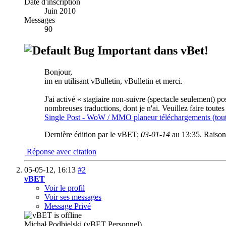
Date d'inscription
Juin 2010
Messages
90
Bug Important dans vBet!
Bonjour,
im en utilisant vBulletin, vBulletin et merci.
J'ai activé « stagiaire non-suivre (spectacle seulement) po
nombreuses traductions, dont je n'ai. Veuillez faire toute
Single Post - WoW / MMO planeur téléchargements (toutes 
Dernière édition par le vBET;
03-01-14
au
13:35
.
Raison
Réponse avec citation
05-05-12,
16:13
#2
vBET
Voir le profil
Voir ses messages
Message Privé
Michał Podbielski (vBET Personnel)