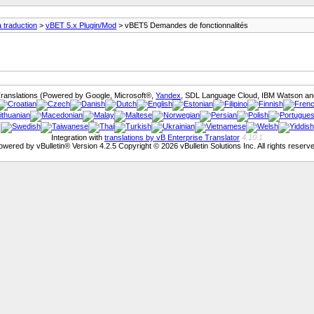
a traduction
>
vBET 5.x Plugin/Mod
> vBET5 Demandes de fonctionnalités
ranslations (Powered by Google, Microsoft®,
Yandex
, SDL Language Cloud, IBM Watson and
Integration with
translations by vB Enterprise Translator
4.10.1
owered by vBulletin® Version 4.2.5 Copyright © 2026 vBulletin Solutions Inc. All rights reserve