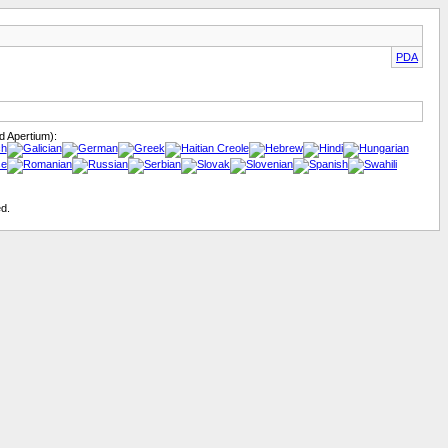
PDA
 Apertium):
d.