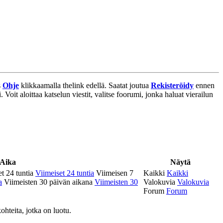
s
Ohje
klikkaamalla thelink edellä. Saatat joutua
Rekisteröidy
ennen
 Voit aloittaa katselun viestit, valitse foorumi, jonka haluat vierailun
Aika
Näytä
t 24 tuntia
Viimeiset 24 tuntia
Viimeisen 7
Kaikki
Kaikki
a
Viimeisten 30 päivän aikana
Viimeisten 30
Valokuvia
Valokuvia
Forum
Forum
ohteita, jotka on luotu.