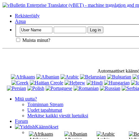
Tärkeä
: Tämä 
Rekisteröidy
Apua
Muista minut?
Automaattiset käänn
Mitä uutta?
Toiminnan Stream
Uudet tapahtumat
Merkitse kaikki viestit luetuiksi
Forum
Käännökset