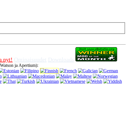
a evästeet selaimella, tarkoittaa, että olet samaa mieltä käyttää sitä.
a nyt!
Ominaisuudet
Downloads
 Watson ja Apertium):