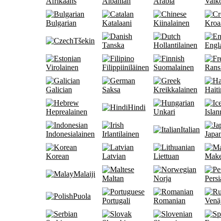
Afrikaans
Albanian
Arabia
Valk
Bulgarian
Katalaani
Kiinalainen
Kroaa
Tšekin
Tanska
Hollantilainen
Engl
Virolainen
Filippiiniläinen
Suomalainen
Rans
Galician
Saksa
Kreikkalainen
Haiti
Hindi
Heprealainen
Unkari
Islan
Italian
Indonesialainen
Irlantilainen
Japan
Korean
Latvian
Liettuan
Make
Malaiji
Maltan
Norja
Persi
Puola
Portugali
Romanian
Venä