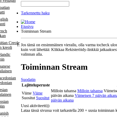
o-Venäjän
tti
Tarkennettu haku
anti
Etusivu
Toiminnan Stream
kan
Jos tämä on ensimmäinen vierailu, olla varma tocheck ulo
n kreoli
kuin voit lähettää: Klikkaa Rekisteröidy-linkkiä jatkaaksesi.
valinnan alla.
nin
Toiminnan Stream
ilainen
Suodatin
donian
Lajitteluperuste
Milloin tahansa
Milloin tahansa
Viimeise
Viime
Viime
alainen
päivän aikana
Viimeisen 7 päivän aikan
Suositut
Suositut
päivän aikana
Uusi aktiviteetti)
)
jän
Lataa tässä sivussa voit tarkastella 200 + uusia toiminnan k