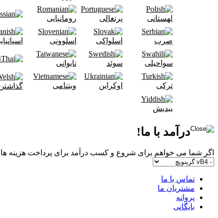
لهستانی
پرتغالی
رومانیایی
صرب
اسلواکی
اسلوونی
اسپانیای
ت
سواحیلی
سوئد
تایوانی
ترکی
اوکراین
ویتنامی
گذاشتن
ییدیش
درآمد با ما!
اگر شما می خواهم برای شروع و کسب درآمد برای پرداخت هزینه ها ب
تماس با ما
مشتریان ما
پروانه
بایگانی