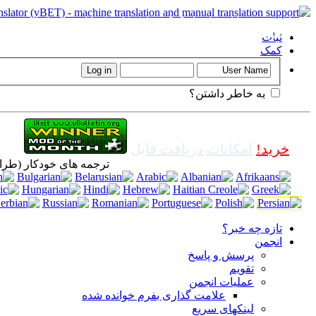
مهم
: این صفحه با استفاده از کوکی ه
استفاده از آن به توافق برسند.
ثبات
کمک
به خاطر داشتن؟
خرید!
امکانات
دریافت فایل
ترجمه های خودکار (طر
تازه چه خبر؟
انجمن
پرسش و پاسخ
تقویم
عملیات انجمن
علامت گذاری بفرم خوانده شده
لینکهای سریع