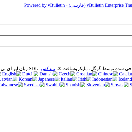
ا (cookies). با استفاده از این وب سایت بدون خاموش کردن کوکی ها در مرورگر، بدان معنی است ک
احی شده توسط گوگل، مایکروسافت ®،
یاندکس
، SDL زبان ابر آی بی ام واتسون و Apertium):