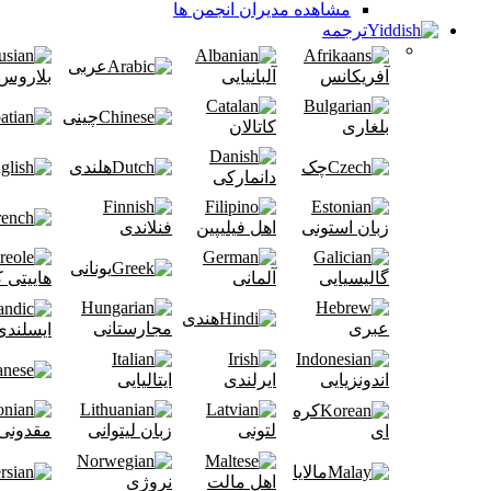
مشاهده مدیران انجمن ها
ترجمه
عربی
آفریکانس
آلبانیایی
بلاروس
چینی
بلغاری
کاتالان
چک
هلندی
دانمارکی
زبان استونی
اهل فیلیپین
فنلاندی
یونانی
گالیسیایی
آلمانی
هاییتی 
هندی
عبری
مجارستانی
ایسلندی
اندونزیایی
ایرلندی
ایتالیایی
کره
لتونی
زبان لیتوانی
مقدونی
ای
مالایا
اهل مالت
نروژی