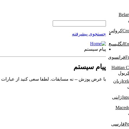
کرواتی
جستجوی پیشرفته
انگلیسی
پیام سیستم
فرانسوی
پیام سیستم
کریول
با عرض پوزش -- نه مسابقات. لطفا سعی کنید از عبارات 
زبان
ژاپنی
فارسی