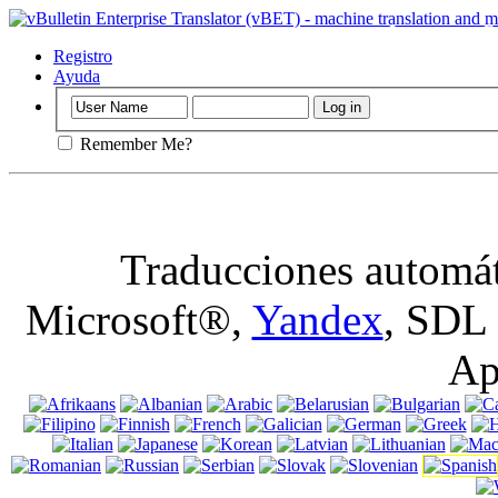
Importante
: E
galletas en nave
Registro
Ayuda
Remember Me?
Traducciones automát
Microsoft®,
Yandex
, SDL
Ap