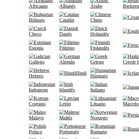
Africaans
Albanés
Árabe
Bielorr
Búlgaro
Catalán
Chino
Checo
Danés
Holandés
Estonia
Filipino
Finlandés
Gallego
Alemán
Griego
Creole h
Hindi
Hebreo
Húngaro
Indonesio
Irlandés
Italiano
Coreano
Letón
Lituano
Macedo
Malayo
Maltés
Noruego
Polaco
Portugués
Rumano