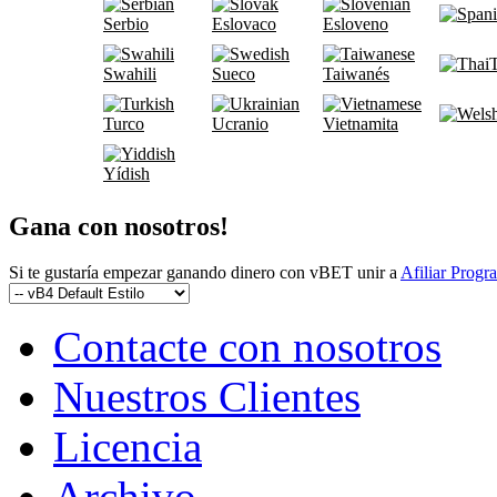
Serbio
Eslovaco
Esloveno
T
Swahili
Sueco
Taiwanés
Turco
Ucranio
Vietnamita
Yídish
Gana con nosotros!
Si te gustaría empezar ganando dinero con vBET unir a
Afiliar Progr
Contacte con nosotros
Nuestros Clientes
Licencia
Archivo