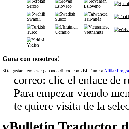
Serbio
Eslovaco
Esloveno
T
Swahili
Sueco
Taiwanés
Turco
Ucranio
Vietnamita
Yídish
Gana con nosotros!
Si te gustaría empezar ganando dinero con vBET unir a
Afiliar Progr
correo: clic el enlace de 
Para empezar viendo mensa
te quiere visita de la sele
vBulletin Traductor 