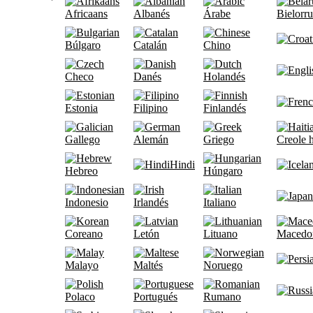
Africaans
Albanés
Árabe
Bielorr
Búlgaro
Catalán
Chino
Checo
Danés
Holandés
Estonia
Filipino
Finlandés
Gallego
Alemán
Griego
Creole h
Hindi
Hebreo
Húngaro
Indonesio
Irlandés
Italiano
Coreano
Letón
Lituano
Macedo
Malayo
Maltés
Noruego
Polaco
Portugués
Rumano