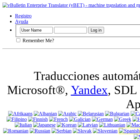
Importante
: E
galletas en nave
Registro
Ayuda
Remember Me?
Traducciones automát
Microsoft®,
Yandex
, SDL
Ap