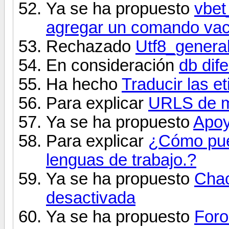
Ya se ha propuesto
vbet
agregar un comando vací
Rechazado
Utf8_genera
En consideración
db dif
Ha hecho
Traducir las et
Para explicar
URLS de m
Ya se ha propuesto
Apo
Para explicar
¿Cómo pued
lenguas de trabajo.?
Ya se ha propuesto
Chac
desactivada
Ya se ha propuesto
Foro