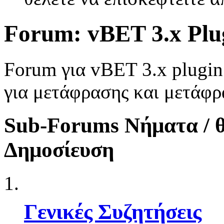
Forum:
vBET 3.x Plu
Forum για vBET 3.x plugin 
για μετάφρασης και μετάφρα
Sub-Forums
Νήματα / 
Δημοσίευση
Γενικές Συζητήσεις