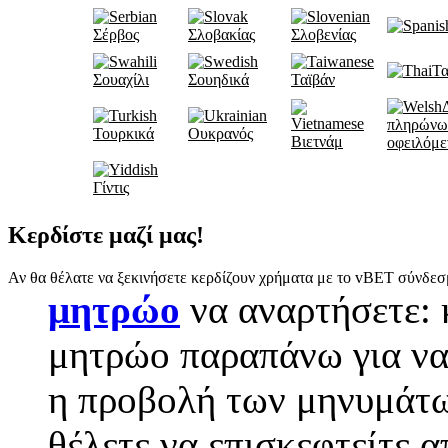
Σέρβος
Σλοβακίας
Σλοβενίας
Τα
Σουαχίλι
Σουηδικά
Ταϊβάν
πληρώνω
Τουρκικά
Ουκρανός
Βιετνάμ
οφειλόμε
Γίντις
Κερδίστε μαζί μας!
Αν θα θέλατε να ξεκινήσετε κερδίζουν χρήματα με το vBET σύνδεσ
μητρώο
να αναρτήσετε: 
μητρώο παραπάνω για να 
η προβολή των μηνυμάτω
θέλετε να επισκεφτείτε 