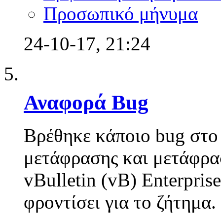
Προσωπικό μήνυμα
24-10-17,
21:24
Αναφορά Bug
Βρέθηκε κάποιο bug στο
μετάφρασης και μετάφρασ
vBulletin (vB) Enterpri
φροντίσει για το ζήτημα.