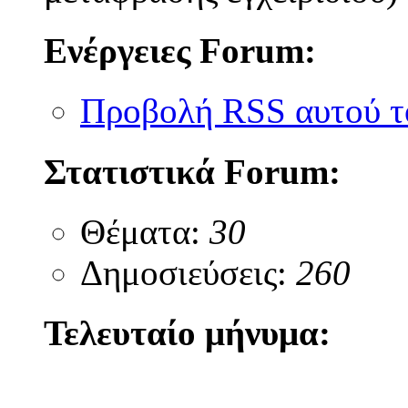
Ενέργειες Forum:
Προβολή RSS αυτού τ
Στατιστικά Forum:
Θέματα:
30
Δημοσιεύσεις:
260
Τελευταίο μήνυμα: