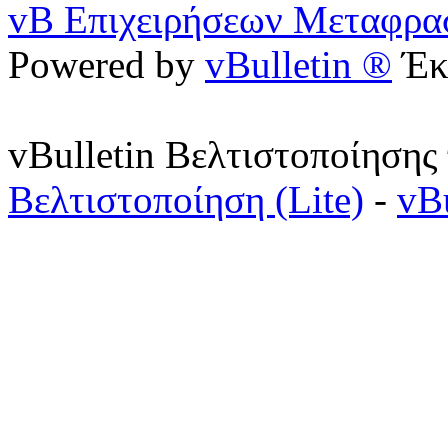
vB Επιχειρήσεων Μεταφρα
Powered by
vBulletin ®
Έκ
vBulletin Βελτιστοποίησης
Βελτιστοποίηση (Lite)
-
vB