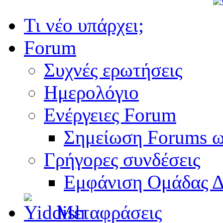
Τι νέο υπάρχει;
Forum
Συχνές ερωτήσεις
Ημερολόγιο
Ενέργειες Forum
Σημείωση Forums ω
Γρήγορες συνδέσεις
Εμφάνιση Ομάδας Δ
Μεταφράσεις