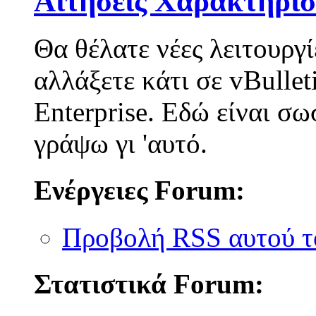
Αιτήσεις Χαρακτηρισ
Θα θέλατε νέες λειτουργ
αλλάξετε κάτι σε vBulle
Enterprise. Εδώ είναι σ
γράψω γι 'αυτό.
Ενέργειες Forum:
Προβολή RSS αυτού τ
Στατιστικά Forum: