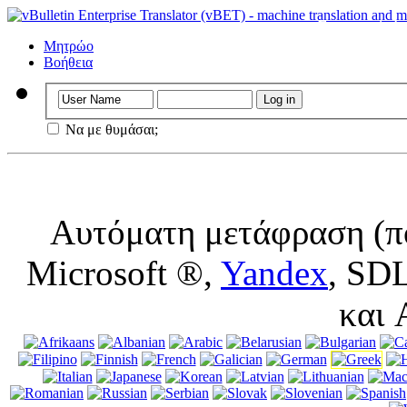
Σημαντικό
: Α
ιστοσελίδα χωρ
Μητρώο
τη χρήση του.
Βοήθεια
Να με θυμάσαι;
Αυτόματη μετάφραση (πο
Microsoft ®,
Yandex
, SD
και 