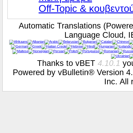
Off-Topic & κουβεντο
Automatic Translations (Power
Language Cloud, I
Thanks to vBET
4.10.1
yo
Powered by vBulletin® Version 4.
Inc. All