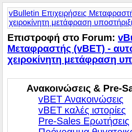
vBulletin Επιχειρήσεις Μεταφραστ
χειροκίνητη μετάφραση υποστήριξ
Επιστροφή στο Forum:
vBu
Μεταφραστής (vBET) - αυτ
χειροκίνητη μετάφραση υπ
Ανακοινώσεις & Pre-Sa
vBET Ανακοινώσεις
vBET καλές ιστορίες
Pre-Sales Ερωτήσεις
Πρόγραμμα θυγατρικ