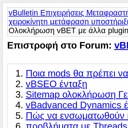
vBulletin Επιχειρήσεις Μεταφραστ
χειροκίνητη μετάφραση υποστήριξ
Ολοκλήρωση vBET με άλλα plugi
Επιστροφή στο Forum:
vB
Ποια mods θα πρέπει να
vBSEO ένταξη
Sitemap ολοκλήρωση Γε
vBadvanced Dynamics έ
Πώς να ενσωματωθούν 
προβλήματα με Threads