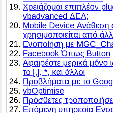
Χρειάζομαι επιπλέον pl
vbadvanced ΔΕΑ;
Mobile Device Ανάθεση σ
χρησιμοποιείται από άλ
Ενοποίηση με MGC_Ch
Facebook Όπως Button
Αφαιρέστε μερικά μόνο ι
το [,], *, και άλλοι
Προβλήματα με το Goog
vbOptimise
Πρόσθετες τροποποιήσε
Επόμενη υπηρεσία Ενσω