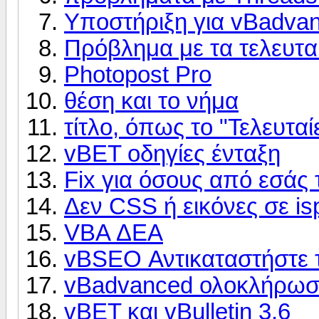
Υποστήριξη για vBadva
Πρόβλημα με τα τελευτα
Photopost Pro
θέση και το νήμα
τίτλο, όπως το "Τελευταί
vBET οδηγίες ένταξη
Fix για όσους από εσάς 
Δεν CSS ή εικόνες σε isp
VBA ΔΕΑ
vBSEO Αντικαταστήστε το
vBadvanced ολοκλήρωση
vBET και vBulletin 3.6