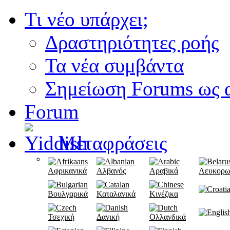
Τι νέο υπάρχει;
Δραστηριότητες ροής
Τα νέα συμβάντα
Σημείωση Forums ως 
Forum
Μεταφράσεις
Αφρικανικά
Αλβανός
Αραβικά
Λευκορω
Βουλγαρικά
Καταλανικά
Κινέζικα
Τσεχική
Δανική
Ολλανδικά