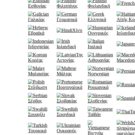
Εσθονίας
Φιλιππίνος
Φινλανδική
Γαλικίας
Γερμανικά
Ελληνικά
Αϊτής Κρ
Χίντι
Εβραϊκά
Ουγγρικός
Ισλανδικ
Ινδονησίας
Ιρλανδική
Ιταλικά
Της
Κορέας
Λετονίας
Λιθουανίας
Macedon
Μαλαισίας
Μάλτας
Norwegian
Στίλβωση
Πορτογαλικά
Ρουμανικά
Σέρβος
Σλοβακίας
Σλοβενίας
Τα
Σουαχίλι
Σουηδικά
Ταϊβάν
πληρώνω
Τουρκικά
Ουκρανός
Βιετνάμ
οφειλόμε