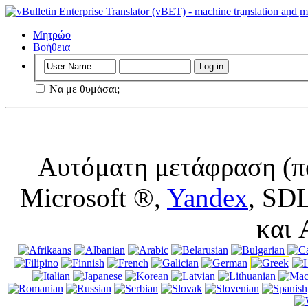
Σημαντικό
: Α
ιστοσελίδα χωρ
Μητρώο
τη χρήση του.
Βοήθεια
Να με θυμάσαι;
Αυτόματη μετάφραση (πο
Microsoft ®,
Yandex
, SD
και 