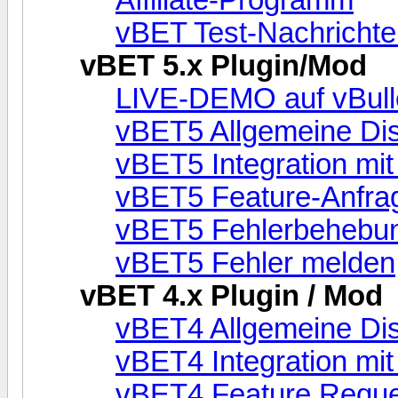
vBET Test-Nachricht
vBET 5.x Plugin/Mod
LIVE-DEMO auf vBulle
vBET5 Allgemeine Di
vBET5 Integration mit
vBET5 Feature-Anfra
vBET5 Fehlerbehebu
vBET5 Fehler melden
vBET 4.x Plugin / Mod
vBET4 Allgemeine Di
vBET4 Integration mit
vBET4 Feature Reque