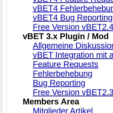
vBET4 Fehlerbehebu
vBET4 Bug Reporting
Free Version vBET2.4
vBET 3.x Plugin / Mod
Allgemeine Diskussio
vBET Integration mit 
Feature Requests
Fehlerbehebung
Bug Reporting
Free Version vBET2.3
Members Area
Mitglieder Artikel