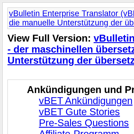
vBulletin Enterprise Translator (
die manuelle Unterstützung der ü
View Full Version:
vBulleti
- der maschinellen überse
Unterstützung der überset
Ankündigungen und Pr
vBET Ankündigungen
vBET Gute Stories
Pre-Sales Questions
Affiliate-Programm