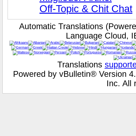
Off-Topic & Chit Chat
Automatic Translations (Power
Language Cloud, I
Translations
support
Powered by vBulletin® Version 4.
Inc. All