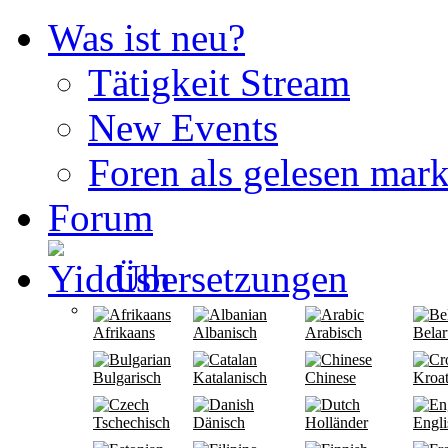
Was ist neu?
Tätigkeit Stream
New Events
Foren als gelesen mark
Forum
Übersetzungen
Afrikaans
Albanisch
Arabisch
Belar
Bulgarisch
Katalanisch
Chinese
Kroat
Tschechisch
Dänisch
Holländer
Engli