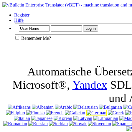
Wichtige
: Die
Ausschalten Co
Register
Hilfe
Remember Me?
Automatische Überset
Microsoft®,
Yandex
SDL 
und 