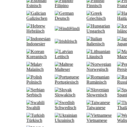
Estnisch
Filipino
Finnisch
Franz
Galizischen
Deutsch
Griechisch
Haiti
Hindi
Hebräisch
Ungarisch
Islän
Irisch
Indonesier
Italienisch
Japan
Koreanisch
Lettisch
Litauisch
Maze
Malaiisch
Malteser
Norwegisch
Persi
Polnisch
Portugiesisch
Rumänisch
Russi
Serbisch
Slowakisch
Slowenisch
Span
Swahili
Schwedisch
Taiwanese
Thail
Türkisch
Ukrainisch
Vietnamese
Walis