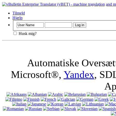
Vigtigt
: Denne 
browseren, betyd
Tilmeld
Hjælp
Husk mig?
Automatiske Oversætt
Microsoft®,
Yandex
, SD
Ap