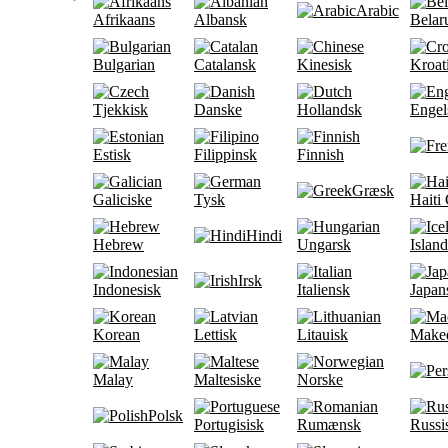
Arabic
Afrikaans
Albansk
Belar
Bulgarian
Catalansk
Kinesisk
Kroat
Tjekkisk
Danske
Hollandsk
Engel
Estisk
Filippinsk
Finnish
Græsk
Galiciske
Tysk
Haiti
Hindi
Hebrew
Ungarsk
Islan
Irsk
Indonesisk
Italiensk
Japan
Korean
Lettisk
Litauisk
Make
Malay
Maltesiske
Norske
Polsk
Portugisisk
Rumænsk
Russi