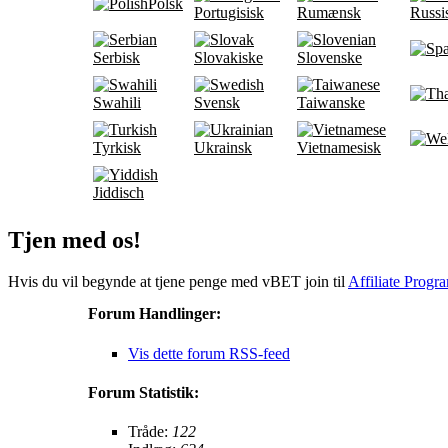
Polsk
Portugisisk
Rumænsk
Russi
Serbisk
Slovakiske
Slovenske
Swahili
Svensk
Taiwanske
Tyrkisk
Ukrainsk
Vietnamesisk
Jiddisch
Tjen med os!
Hvis du vil begynde at tjene penge med vBET join til
Affiliate Progr
Forum Handlinger:
Vis dette forum RSS-feed
Forum Statistik:
Tråde:
122