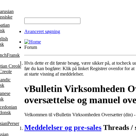
ussiske
isk
Avanceret søgning
sk
Forum
Fransk
Hvis dette er dit første besøg, være sikker på, at tocheck u
før du kan bogføre: Klik på linket Registrer ovenfor for a
 Creole
at starte visning af meddelelser.
dsk
vBulletin Virksomheden Ov
oversættelse og manuel ove
sk
donsk
Velkommen til vBulletin Virksomheden Oversætter (din) - 
Perser
Meddelelser og pre-sales
Threads / 