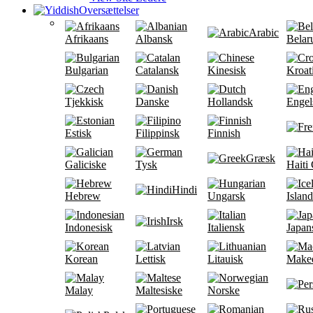
Oversættelser
Arabic
Afrikaans
Albansk
Belar
Bulgarian
Catalansk
Kinesisk
Kroat
Tjekkisk
Danske
Hollandsk
Engel
Estisk
Filippinsk
Finnish
Græsk
Galiciske
Tysk
Haiti
Hindi
Hebrew
Ungarsk
Islan
Irsk
Indonesisk
Italiensk
Japan
Korean
Lettisk
Litauisk
Make
Malay
Maltesiske
Norske