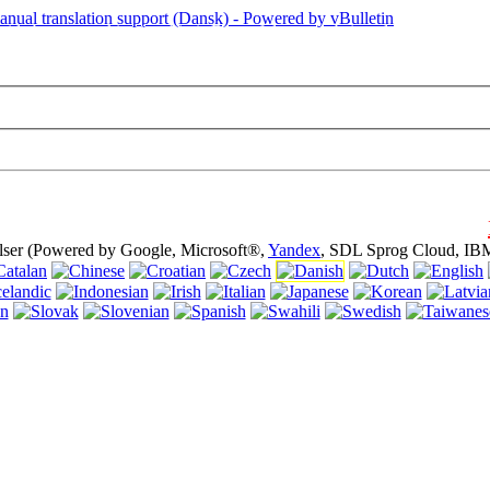
side bruger cookies (cookies). Brug af denne website uden at slukke coo
lser (Powered by Google, Microsoft®,
Yandex
, SDL Sprog Cloud, IB