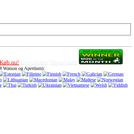
kies i browseren, betyder det, at du accepterer for at bruge det.
Køb nu!
Egenskaber
Downloads
M Watson og Apertium):