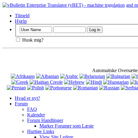
Vigtigt
: Denne 
Tilmeld
Hjælp
Husk mig?
Automatiske Oversætte
Hvad er nyt?
Forum
FAQ
Kalender
Forum Handlinger
Marker Forumer som Læste
Hurtige Links
View Site Ledere