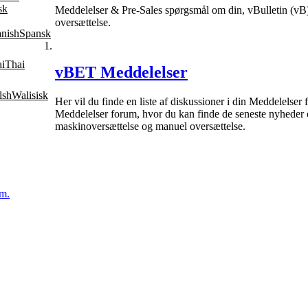
sk
Meddelelser & Pre-Sales spørgsmål om din, vBulletin (vB)
oversættelse.
Spansk
Thai
vBET Meddelelser
Walisisk
Her vil du finde en liste af diskussioner i din Meddelels
Meddelelser forum, hvor du kan finde de seneste nyheder o
maskinoversættelse og manuel oversættelse.
am.