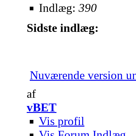
Indlæg:
390
Sidste indlæg:
Nuværende version un
af
vBET
Vis profil
Vis Forum Indlæg