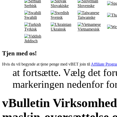
Serbisk
Slovakiske
Slovenske
Swahili
Svensk
Taiwanske
Tyrkisk
Ukrainsk
Vietnamesisk
Jiddisch
Tjen med os!
Hvis du vil begynde at tjene penge med vBET join til
Affiliate Progr
at fortsætte. Vælg det fo
markeringen nedenfor for 
vBulletin Virksomhed
maskin-oversættelse 