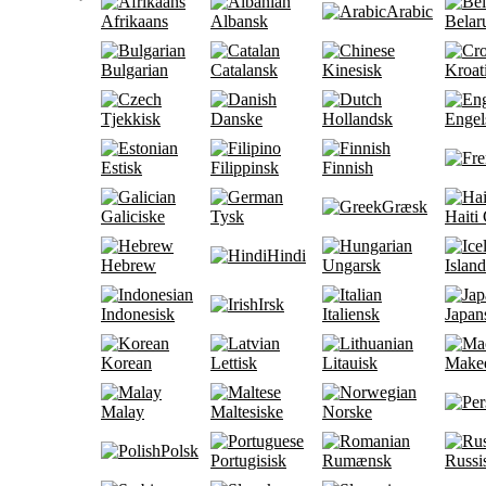
Arabic
Afrikaans
Albansk
Belar
Bulgarian
Catalansk
Kinesisk
Kroat
Tjekkisk
Danske
Hollandsk
Engel
Estisk
Filippinsk
Finnish
Græsk
Galiciske
Tysk
Haiti
Hindi
Hebrew
Ungarsk
Islan
Irsk
Indonesisk
Italiensk
Japan
Korean
Lettisk
Litauisk
Make
Malay
Maltesiske
Norske
Polsk
Portugisisk
Rumænsk
Russi