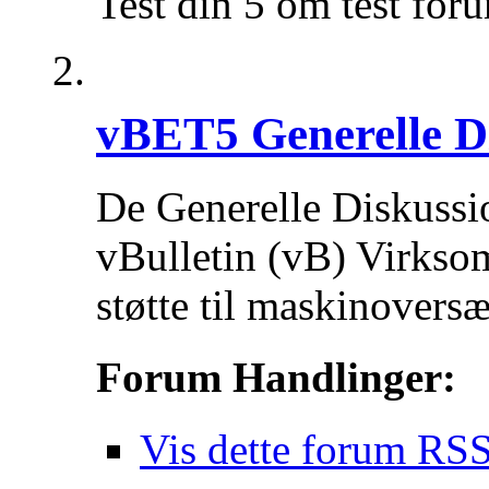
Test din 5 om test for
vBET5 Generelle D
De Generelle Diskussi
vBulletin (vB) Virkso
støtte til maskinovers
Forum Handlinger:
Vis dette forum RSS