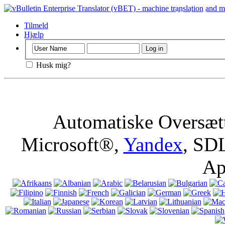
Vigtigt
: Denne 
browseren, betyd
Tilmeld
Hjælp
Husk mig?
Automatiske Oversætt
Microsoft®,
Yandex
, SD
Ap