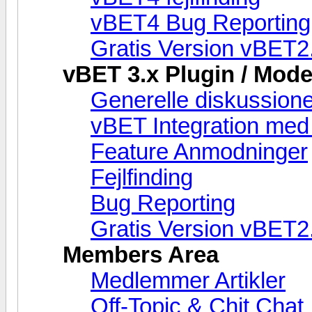
vBET4 Bug Reporting
Gratis Version vBET2
vBET 3.x Plugin / Mode
Generelle diskussione
vBET Integration med
Feature Anmodninger
Fejlfinding
Bug Reporting
Gratis Version vBET2
Members Area
Medlemmer Artikler
Off-Topic & Chit Chat